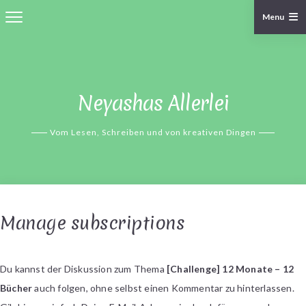
Menu
Skip
to
content
Neyashas Allerlei
Vom Lesen, Schreiben und von kreativen Dingen
Manage subscriptions
Du kannst der Diskussion zum Thema
[Challenge] 12 Monate – 12
Bücher
auch folgen, ohne selbst einen Kommentar zu hinterlassen.