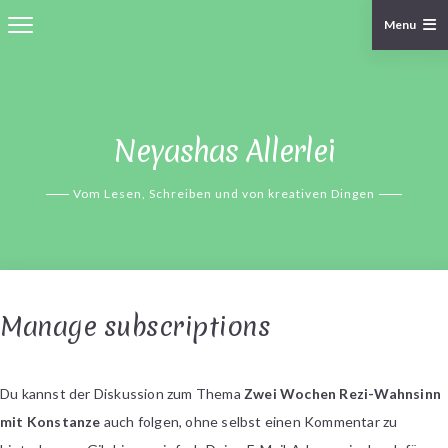
Menu
Skip
to
content
Neyashas Allerlei
Vom Lesen, Schreiben und von kreativen Dingen
Manage subscriptions
Du kannst der Diskussion zum Thema
Zwei Wochen Rezi-Wahnsinn
mit Konstanze
auch folgen, ohne selbst einen Kommentar zu