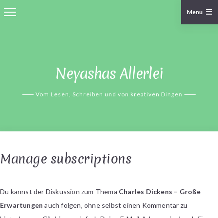
Menu
Skip
to
content
Neyashas Allerlei
Vom Lesen, Schreiben und von kreativen Dingen
Manage subscriptions
Du kannst der Diskussion zum Thema
Charles Dickens – Große
Erwartungen
auch folgen, ohne selbst einen Kommentar zu