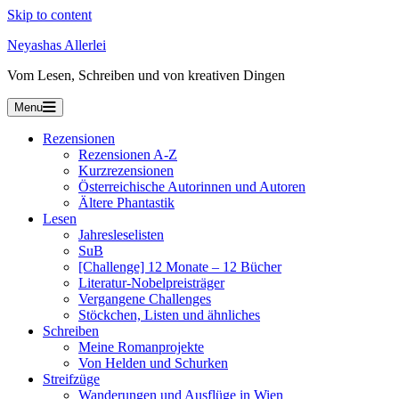
Skip to content
Neyashas Allerlei
Vom Lesen, Schreiben und von kreativen Dingen
Menu
Rezensionen
Rezensionen A-Z
Kurzrezensionen
Österreichische Autorinnen und Autoren
Ältere Phantastik
Lesen
Jahresleselisten
SuB
[Challenge] 12 Monate – 12 Bücher
Literatur-Nobelpreisträger
Vergangene Challenges
Stöckchen, Listen und ähnliches
Schreiben
Meine Romanprojekte
Von Helden und Schurken
Streifzüge
Wanderungen und Ausflüge in Wien