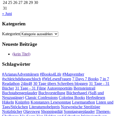
24
25
26
27
28
29
30
31
« Juni
Kategorien
Kategorien
Neueste Beiträge
(kein Titel)
Schlagwörter
#ArianasAdventslesen
#Books4Life
#Mapvember
#schleichdiduoaschloch
#WirLesenFrauen
7 Days 7 Books
7 in 7
Readathon
24in48
30 Tage übers Schreiben bloggen
31 Tage - 31
Bücher
31 Tage - 31 Filme
Autorenporträts
Bernsteintrail
Buchstabengeplauder
Buchvorstellung
Bücherhagel (SuB und
Neuzugänge)
Classic Confessions
Coloring Books
Herbstlesen
Häkeln
Knüpfen
Konstanzes Lesesonntag
Lesemarathon
Listen und
Tags/Stöckchen
Literaturnobelpreis
Norwegische Streifzüge
Notizbücher
Olavsweg
Shoppingdiät
Sonntagsgeplauder
Themen-