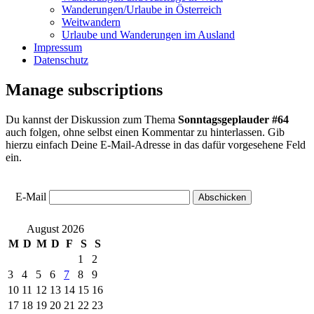
Wanderungen/Urlaube in Österreich
Weitwandern
Urlaube und Wanderungen im Ausland
Impressum
Datenschutz
Manage subscriptions
Du kannst der Diskussion zum Thema
Sonntagsgeplauder #64
auch folgen, ohne selbst einen Kommentar zu hinterlassen. Gib
hierzu einfach Deine E-Mail-Adresse in das dafür vorgesehene Feld
ein.
E-Mail
August 2026
M
D
M
D
F
S
S
1
2
3
4
5
6
7
8
9
10
11
12
13
14
15
16
17
18
19
20
21
22
23