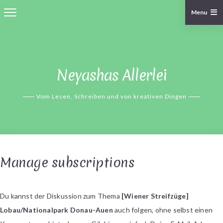
Menu
Skip
to
content
Neyashas Allerlei
Vom Lesen, Schreiben und von kreativen Dingen
Manage subscriptions
Du kannst der Diskussion zum Thema
[Wiener Streifzüge]
Lobau/Nationalpark Donau-Auen
auch folgen, ohne selbst einen