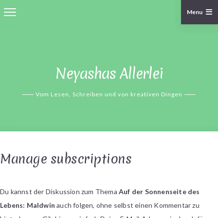
Menu
Skip
to
content
Neyashas Allerlei
Vom Lesen, Schreiben und von kreativen Dingen
Manage subscriptions
Du kannst der Diskussion zum Thema
Auf der Sonnenseite des
Lebens: Maldwin
auch folgen, ohne selbst einen Kommentar zu