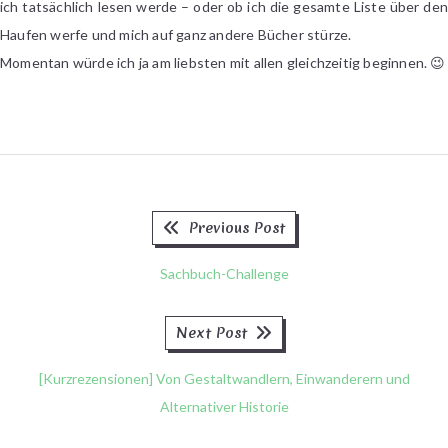
ich tatsächlich lesen werde – oder ob ich die gesamte Liste über den
Haufen werfe und mich auf ganz andere Bücher stürze.
Momentan würde ich ja am liebsten mit allen gleichzeitig beginnen. 😉
Previous
Beitragsnavigation
Previous Post
post:
Sachbuch-Challenge
Next
Next Post
post:
[Kurzrezensionen] Von Gestaltwandlern, Einwanderern und
Alternativer Historie