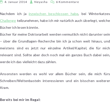
zu
4. Januar 2014
Neyasha
6 Kommentare
[Sachbuch-
Challenge]
Nachdem ich ja
inzwischen beschlossen habe
, bei Winterkatze
Buch-
Challenge
teilzunehmen, habe ich mir natürlich auch überlegt, welche
Überlegungen
Bücher ich lesen könnte.
Bücher für meine Doktorarbeit werden vermutlich nicht darunter sein
– über die Grundlagen-Recherche bin ich ja schon weit hinaus, und
meistens sind es jetzt nur einzelne Artikel/Kapitel, die für mich
relevant sind. Sollte aber doch noch mal ein ganzes Buch dabei sein,
werde ich das vielleicht dazu zählen.
Ansonsten werden es wohl vor allem Bücher sein, die mich fürs
Schreiben/Weltenbasteln interessieren und ein bisschen weiterer
Kram.
Bereits bei mir im Regal: