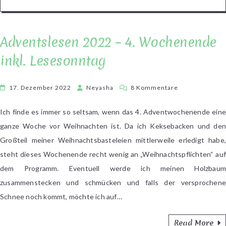
Adventslesen 2022 – 4. Wochenende
inkl. Lesesonntag
zu
17. Dezember 2022
Neyasha
8 Kommentare
Adventslesen
2022
Ich finde es immer so seltsam, wenn das 4. Adventwochenende eine
–
ganze Woche vor Weihnachten ist. Da ich Keksebacken und den
4.
Großteil meiner Weihnachtsbasteleien mittlerweile erledigt habe,
Wochenende
steht dieses Wochenende recht wenig an „Weihnachtspflichten“ auf
inkl.
dem Programm. Eventuell werde ich meinen Holzbaum
Lesesonntag
zusammenstecken und schmücken und falls der versprochene
Schnee noch kommt, möchte ich auf…
Read More