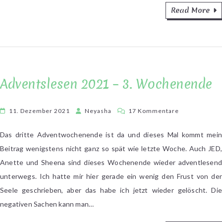
Read More
Adventslesen 2021 – 3. Wochenende
zu
11. Dezember 2021
Neyasha
17 Kommentare
Adventslesen
2021
Das dritte Adventwochenende ist da und dieses Mal kommt mein
–
Beitrag wenigstens nicht ganz so spät wie letzte Woche. Auch JED,
3.
Anette und Sheena sind dieses Wochenende wieder adventlesend
Wochenende
unterwegs. Ich hatte mir hier gerade ein wenig den Frust von der
Seele geschrieben, aber das habe ich jetzt wieder gelöscht. Die
negativen Sachen kann man…