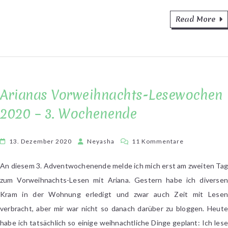
Read More
Arianas Vorweihnachts-Lesewochen
2020 – 3. Wochenende
zu
13. Dezember 2020
Neyasha
11 Kommentare
Arianas
Vorweihnacht
An diesem 3. Adventwochenende melde ich mich erst am zweiten Tag
Lesewochen
zum Vorweihnachts-Lesen mit Ariana. Gestern habe ich diversen
2020
Kram in der Wohnung erledigt und zwar auch Zeit mit Lesen
–
verbracht, aber mir war nicht so danach darüber zu bloggen. Heute
3.
habe ich tatsächlich so einige weihnachtliche Dinge geplant: Ich lese
Wochenende