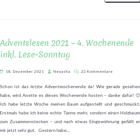
Adventslesen 2021 – 4. Wochenende
inkl. Lese-Sonntag
zu
18. Dezember 2021
Neyasha
22 Kommentare
Adventslesen
2021
Schon ist das letzte Adventwochenende da! Wie gerade gesehen
–
habe, wird Anette es dieses Wochenende hosten – danke dafür! 🙂
4.
Ich habe letzte Woche meinen Baum aufgestellt und geschmückt.
Wochenende
Erstmals habe ich keine echte Tanne mehr, sondern einen Holzbaum
inkl.
zum Zusammenstecken – und nach etwas Eingewöhnung gefällt er
Lese-
mir jetzt sehr gut. Gestern habe…
Sonntag