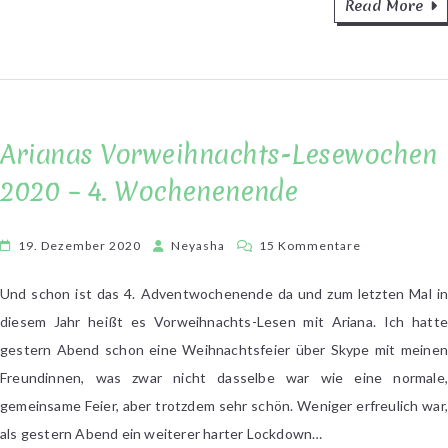
Read More
Arianas Vorweihnachts-Lesewochen
2020 – 4. Wochenenende
zu
19. Dezember 2020
Neyasha
15 Kommentare
Arianas
Vorweihnacht
Und schon ist das 4. Adventwochenende da und zum letzten Mal in
Lesewochen
diesem Jahr heißt es Vorweihnachts-Lesen mit Ariana. Ich hatte
2020
gestern Abend schon eine Weihnachtsfeier über Skype mit meinen
–
Freundinnen, was zwar nicht dasselbe war wie eine normale,
4.
gemeinsame Feier, aber trotzdem sehr schön. Weniger erfreulich war,
Wochenenen
als gestern Abend ein weiterer harter Lockdown…