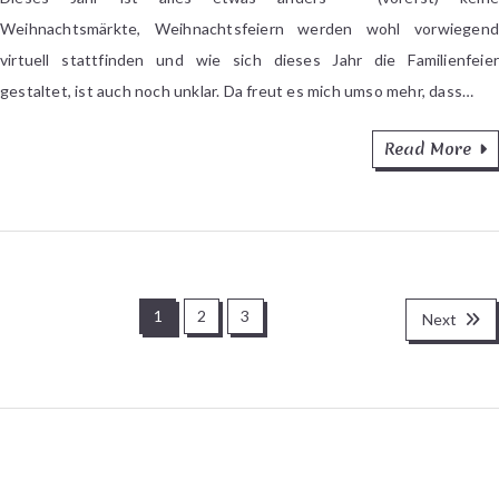
–
Weihnachtsmärkte, Weihnachtsfeiern werden wohl vorwiegend
1.
virtuell stattfinden und wie sich dieses Jahr die Familienfeier
Wochenende
gestaltet, ist auch noch unklar. Da freut es mich umso mehr, dass…
Read More
Seitennummerierung
1
2
3
Next
der
Beiträge