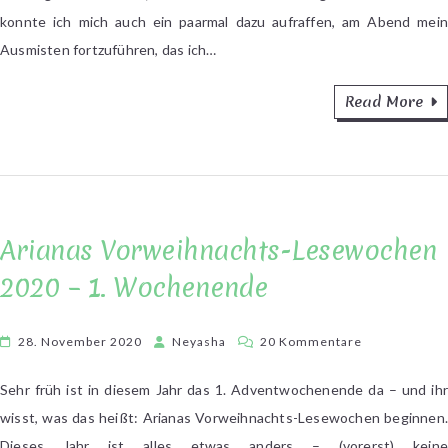
2.
konnte ich mich auch ein paarmal dazu aufraffen, am Abend mein
Wochenende
Ausmisten fortzuführen, das ich…
Read More
Arianas Vorweihnachts-Lesewochen
2020 – 1. Wochenende
zu
28. November 2020
Neyasha
20 Kommentare
Arianas
Vorweihnacht
Sehr früh ist in diesem Jahr das 1. Adventwochenende da – und ihr
Lesewochen
wisst, was das heißt: Arianas Vorweihnachts-Lesewochen beginnen.
2020
Dieses Jahr ist alles etwas anders – (vorerst) keine