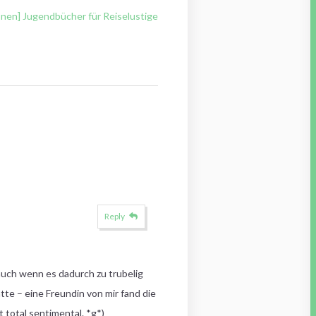
post:
onen] Jugendbücher für Reiselustige
Reply
uch wenn es dadurch zu trubelig
tte – eine Freundin von mir fand die
t total sentimental. *g*)