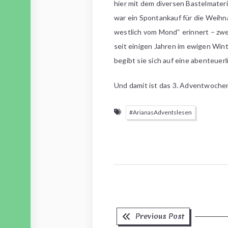
hier mit dem diversen Bastelmater
war ein Spontankauf für die Weihn
westlich vom Mond“ erinnert – zwei
seit einigen Jahren im ewigen Wint
begibt sie sich auf eine abenteuer
Und damit ist das 3. Adventwoche
#ArianasAdventslesen
Previous
Beitragsnavigation
Previous Post