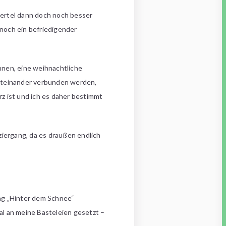
iertel dann doch noch besser
 noch ein befriedigender
nen, eine weihnachtliche
miteinander verbunden werden,
rz ist und ich es daher bestimmt
ziergang, da es draußen endlich
ng „Hinter dem Schnee“
al an meine Basteleien gesetzt –