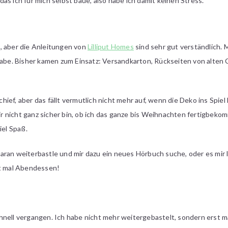
as ich für mich selbst baue, also habe ich damit keinen Stress.
, aber die Anleitungen von
Lilliput Homes
sind sehr gut verständlich. Me
habe. Bisher kamen zum Einsatz: Versandkarton, Rückseiten von alten 
ief, aber das fällt vermutlich nicht mehr auf, wenn die Deko ins Spie
nicht ganz sicher bin, ob ich das ganze bis Weihnachten fertigbekomm
iel Spaß.
aran weiterbastle und mir dazu ein neues Hörbuch suche, oder es mir 
st mal Abendessen!
hnell vergangen. Ich habe nicht mehr weitergebastelt, sondern erst m