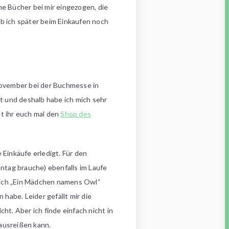
he Bücher bei mir eingezogen, die
 ob ich später beim Einkaufen noch
November bei der Buchmesse in
t und deshalb habe ich mich sehr
et ihr euch mal den
Shop des
Einkäufe erledigt. Für den
ontag brauche) ebenfalls im Laufe
be ich „Ein Mädchen namens Owl“
habe. Leider gefällt mir die
ht. Aber ich finde einfach nicht in
rausreißen kann.