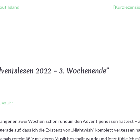
kout Island
[Kurzrezensi
ventslesen 2022 – 3. Wochenende
”
:40 Uhr
vergangenen zwei Wochen schon rundum den Advent genossen hättest – a
 gerade auf, dass ich die Existenz von „Nightwish“ komplett vergessen ha
 damals regelmäßig mit deren Musik beschallt wurde und jetzt fühle ich mi