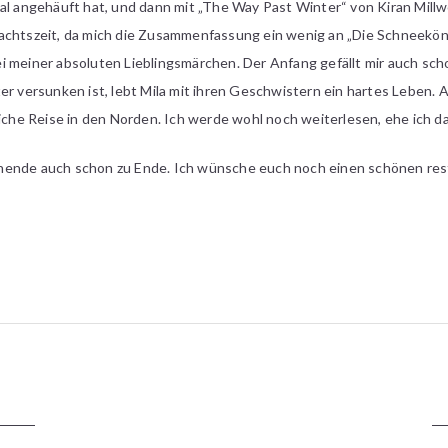
ial angehäuft hat, und dann mit „The Way Past Winter“ von Kiran Mil
achtszeit, da mich die Zusammenfassung ein wenig an „Die Schneekön
 meiner absoluten Lieblingsmärchen. Der Anfang gefällt mir auch scho
er versunken ist, lebt Mila mit ihren Geschwistern ein hartes Leben. 
liche Reise in den Norden. Ich werde wohl noch weiterlesen, ehe ich d
nende auch schon zu Ende. Ich wünsche euch noch einen schönen res