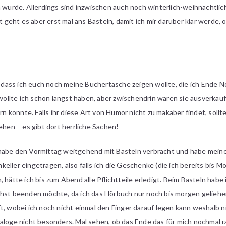
n würde. Allerdings sind inzwischen auch noch winterlich-weihnachtlic
zt geht es aber erst mal ans Basteln, damit ich mir darüber klar werde,
 dass ich euch noch meine Büchertasche zeigen wollte, die ich Ende 
wollte ich schon längst haben, aber zwischendrin waren sie ausverkauf
ern konnte. Falls ihr diese Art von Humor nicht zu makaber findet, sollt
hen – es gibt dort herrliche Sachen!
habe den Vormittag weitgehend mit Basteln verbracht und habe meine 
eller eingetragen, also falls ich die Geschenke (die ich bereits bis M
, hätte ich bis zum Abend alle Pflichtteile erledigt. Beim Basteln ha
hst beenden möchte, da ich das Hörbuch nur noch bis morgen geliehen 
, wobei ich noch nicht einmal den Finger darauf legen kann weshalb nic
ialoge nicht besonders. Mal sehen, ob das Ende das für mich nochmal 