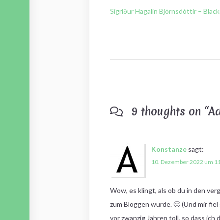
post:
Sigríður Hagalín Björnsdóttir – Blac
9 thoughts on “
Ad
Konstanze
sagt:
10. Dezember 2022 um 11
Wow, es klingt, als ob du in den 
zum Bloggen wurde. 🙂 (Und mir fiel
vor zwanzig Jahren toll, so dass ich