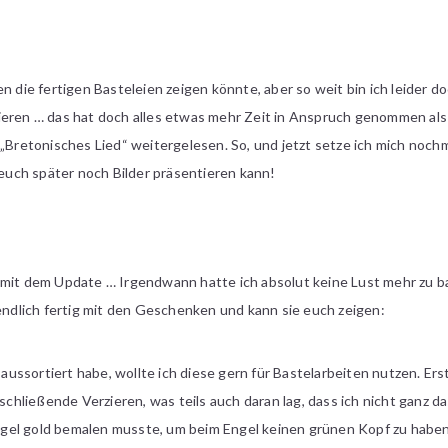
en die fertigen Basteleien zeigen könnte, aber so weit bin ich leider
ieren … das hat doch alles etwas mehr Zeit in Anspruch genommen al
 „Bretonisches Lied“ weitergelesen. So, und jetzt setze ich mich nochm
uch später noch Bilder präsentieren kann!
 mit dem Update … Irgendwann hatte ich absolut keine Lust mehr zu ba
 endlich fertig mit den Geschenken und kann sie euch zeigen:
r aussortiert habe, wollte ich diese gern für Bastelarbeiten nutzen. Er
nschließende Verzieren, was teils auch daran lag, dass ich nicht ganz 
gel gold bemalen musste, um beim Engel keinen grünen Kopf zu haben