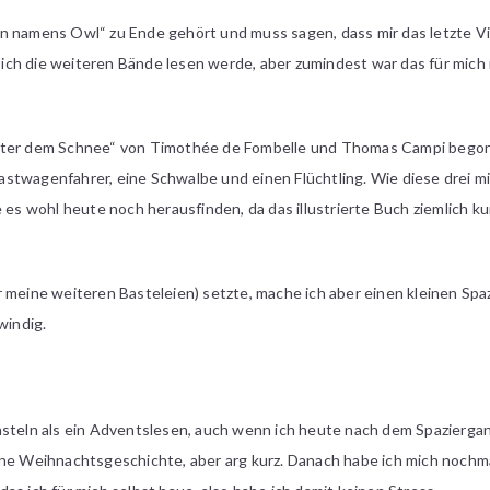
n namens Owl“ zu Ende gehört und muss sagen, dass mir das letzte V
ss ich die weiteren Bände lesen werde, aber zumindest war das für mich
nter dem Schnee“ von Timothée de Fombelle und Thomas Campi begon
stwagenfahrer, eine Schwalbe und einen Flüchtling. Wie diese drei 
 es wohl heute noch herausfinden, da das illustrierte Buch ziemlich ku
 meine weiteren Basteleien) setzte, mache ich aber einen kleinen Spa
windig.
asteln als ein Adventslesen, auch wenn ich heute nach dem Spazierga
ine Weihnachtsgeschichte, aber arg kurz. Danach habe ich mich nochm