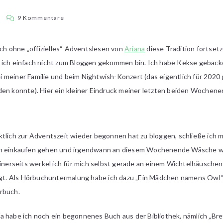
zu
a
9 Kommentare
Adventslesen
2022
auch ohne „offizielles“ Adventslesen von
Ariana
diese Tradition fortset
–
 ich einfach nicht zum Bloggen gekommen bin. Ich habe Kekse geback
3.
Wochenende
 meiner Familie und beim Nightwish-Konzert (das eigentlich für 2020
den konnte). Hier ein kleiner Eindruck meiner letzten beiden Wochen
tlich zur Adventszeit wieder begonnen hat zu bloggen, schließe ich
och einkaufen gehen und irgendwann an diesem Wochenende Wäsche w
Einerseits werkel ich für mich selbst gerade an einem Wichtelhäuschen,
. Als Hörbuchuntermalung habe ich dazu „Ein Mädchen namens Owl“ 
rbuch.
 habe ich noch ein begonnenes Buch aus der Bibliothek, nämlich „Bret