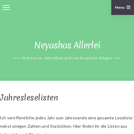
Menu
Skip
to
content
Neyashas Allerlei
Vom Lesen, Schreiben und von kreativen Dingen
Jahresleselisten
Ich veröffentliche jedes Jahr zum Jahresende eine gesamte Leseliste
nebst einigen Zahlen und Statistiken. Hier findet ihr die Listen aus