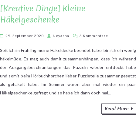
[Kreative Dinge] Kleine
Häkelgeschenke
zu
29. September 2020
Neyasha
3 Kommentare
[Kreative
Dinge]
Seit ich im Frühling meine Häkeldecke beendet habe, bin ich ein wenig
Kleine
häkelmüde. Es mag auch damit zusammenhängen, dass ich während
Häkelgeschen
der Ausgangsbeschränkungen das Puzzeln wieder entdeckt habe
und somit beim Hörbuchhorchen lieber Puzzleteile zusammengesetzt
als gehäkelt habe. Im Sommer waren aber mal wieder ein paar
Häkelgeschenke gefragt und so habe ich dann doch mal…
Read More