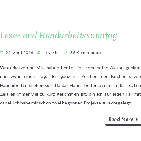
Lese- und Handarbeitssonntag
zu
24. April 2016
Neyasha
36 Kommentare
Lese-
und
Winterkatze und Mila haben heute eine sehr nette Aktion geplant
Handarbeitssonnta
und zwar einen Tag, der ganz im Zeichen der Bücher sowie
Handarbeiten stehen soll. Da das Handarbeiten bei mir in der letzten
Zeit eh immer viel zu kurz gekommen ist, bin ich auf jeden Fall mit
dabei. Ich habe mir schon zwei begonnen Projekte zurechtgelegt…
Read More