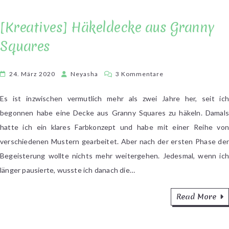
[Kreatives] Häkeldecke aus Granny
Squares
zu
24. März 2020
Neyasha
3 Kommentare
[Kreatives]
Häkeldecke
Es ist inzwischen vermutlich mehr als zwei Jahre her, seit ich
aus
begonnen habe eine Decke aus Granny Squares zu häkeln. Damals
Granny
hatte ich ein klares Farbkonzept und habe mit einer Reihe von
Squares
verschiedenen Mustern gearbeitet. Aber nach der ersten Phase der
Begeisterung wollte nichts mehr weitergehen. Jedesmal, wenn ich
länger pausierte, wusste ich danach die…
Read More