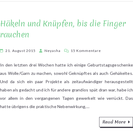
Häkeln und Knüpfen, bis die Finger
rauchen
zu
21. August 2015
Neyasha
15 Kommentare
Häkeln
und
In den letzten drei Wochen hatte ich einige Geburtstagsgeschenke
Knüpfen,
aus Wolle/Garn zu machen, sowohl Geknüpftes als auch Gehäkeltes.
bis
Und da sich ein paar Projekte als zeitaufwändiger herausgestellt
die
haben als gedacht und ich für andere grandios spät dran war, habe ich
Finger
vor allem in den vergangenen Tagen gewerkelt wie verrückt. Das
rauchen
hatte übrigens die praktische Nebenwirkung,…
Read More