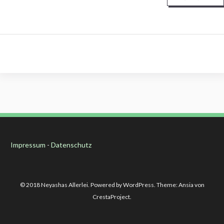
Impressum
-
Datenschutz
© 2018 Neyashas Allerlei. Powered by WordPress. Theme: Ansia von
CrestaProject.