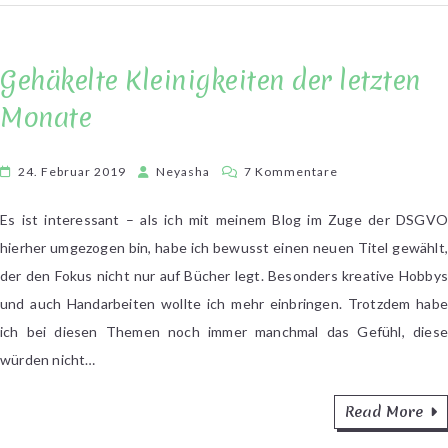
Gehäkelte Kleinigkeiten der letzten
Monate
zu
24. Februar 2019
Neyasha
7 Kommentare
Gehäkelte
Kleinigkeiten
Es ist interessant – als ich mit meinem Blog im Zuge der DSGVO
der
hierher umgezogen bin, habe ich bewusst einen neuen Titel gewählt,
letzten
der den Fokus nicht nur auf Bücher legt. Besonders kreative Hobbys
Monate
und auch Handarbeiten wollte ich mehr einbringen. Trotzdem habe
ich bei diesen Themen noch immer manchmal das Gefühl, diese
würden nicht…
Read More