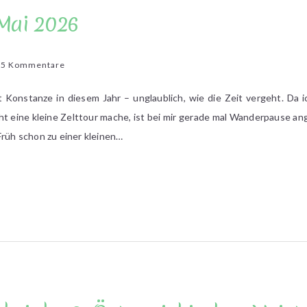
Mai 2026
zu
15 Kommentare
Lesesonntag
im
 Konstanze in diesem Jahr – unglaublich, wie die Zeit vergeht. Da
Mai
ht eine kleine Zelttour mache, ist bei mir gerade mal Wanderpause an
2026
Früh schon zu einer kleinen…