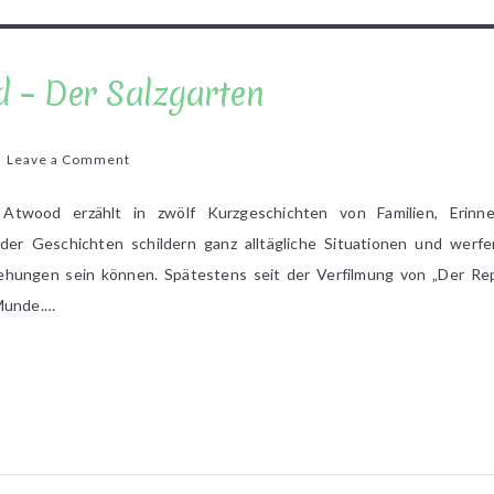
 – Der Salzgarten
on
Leave a Comment
Margaret
Atwood
 Atwood erzählt in zwölf Kurzgeschichten von Familien, Erinn
–
der Geschichten schildern ganz alltägliche Situationen und werfe
Der
ehungen sein können. Spätestens seit der Verfilmung von „Der Rep
Salzgarten
 Munde.…