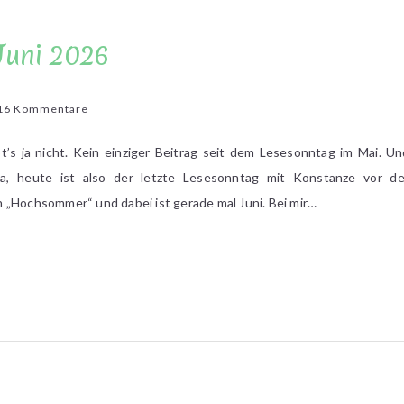
Juni 2026
zu
16 Kommentare
Lesesonntag
im
s ja nicht. Kein einziger Beitrag seit dem Lesesonntag im Mai. Und
Juni
a, heute ist also der letzte Lesesonntag mit Konstanze vor d
2026
 „Hochsommer“ und dabei ist gerade mal Juni. Bei mir…