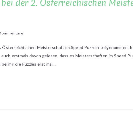
bei der 2. Österreichischen Meist
zu
 Kommentare
Meine
Teilnahme
2. Österreichischen Meisterschaft im Speed Puzzeln teilgenommen. Ic
bei
 auch erstmals davon gelesen, dass es Meisterschaften im Speed Puz
der
bei mir die Puzzles erst mal…
2.
Österreichischen
Meisterschaft
im
Speed
Puzzeln