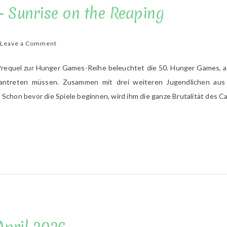
– Sunrise on the Reaping
on
Leave a Comment
Suzanne
Collins
Prequel zur Hunger Games-Reihe beleuchtet die 50. Hunger Games, al
–
 antreten müssen. Zusammen mit drei weiteren Jugendlichen aus
Sunrise
 Schon bevor die Spiele beginnen, wird ihm die ganze Brutalität des 
on
the
Reaping