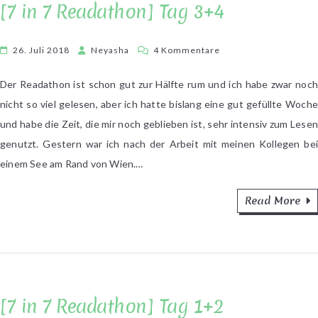
[7 in 7 Readathon] Tag 3+4
zu
26. Juli 2018
Neyasha
4 Kommentare
[7
in
Der Readathon ist schon gut zur Hälfte rum und ich habe zwar noch
7
nicht so viel gelesen, aber ich hatte bislang eine gut gefüllte Woche
Readathon]
und habe die Zeit, die mir noch geblieben ist, sehr intensiv zum Lesen
Tag
genutzt. Gestern war ich nach der Arbeit mit meinen Kollegen bei
3+4
einem See am Rand von Wien.…
Read More
[7 in 7 Readathon] Tag 1+2