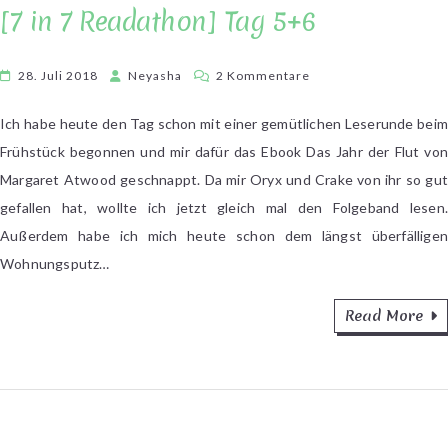
[7 in 7 Readathon] Tag 5+6
zu
28. Juli 2018
Neyasha
2 Kommentare
[7
in
Ich habe heute den Tag schon mit einer gemütlichen Leserunde beim
7
Frühstück begonnen und mir dafür das Ebook Das Jahr der Flut von
Readathon]
Margaret Atwood geschnappt. Da mir Oryx und Crake von ihr so gut
Tag
gefallen hat, wollte ich jetzt gleich mal den Folgeband lesen.
5+6
Außerdem habe ich mich heute schon dem längst überfälligen
Wohnungsputz…
Read More