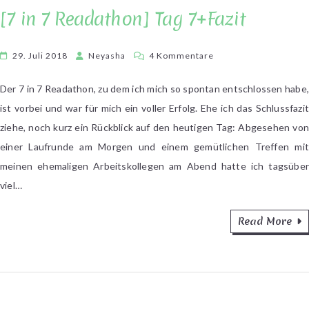
[7 in 7 Readathon] Tag 7+Fazit
zu
29. Juli 2018
Neyasha
4 Kommentare
[7
in
Der 7 in 7 Readathon, zu dem ich mich so spontan entschlossen habe,
7
ist vorbei und war für mich ein voller Erfolg. Ehe ich das Schlussfazit
Readathon]
ziehe, noch kurz ein Rückblick auf den heutigen Tag: Abgesehen von
Tag
einer Laufrunde am Morgen und einem gemütlichen Treffen mit
7+Fazit
meinen ehemaligen Arbeitskollegen am Abend hatte ich tagsüber
viel…
Read More