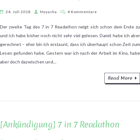
zu
24. Juli 2018
Neyasha
4 Kommentare
[7
in
Der zweite Tag des 7 in 7 Readathon neigt sich schon dem Ende zu
7
und ich habe bisher noch nicht sehr viel gelesen. Damit habe ich aber
Readathon]
gerechnet – eher bin ich erstaunt, dass ich überhaupt schon Zeit zum
Tag
Lesen gefunden habe. Gestern war ich nach der Arbeit im Kino, habe
1+2
aber doch dazwischen und…
Read More
[Ankündigung] 7 in 7 Readathon