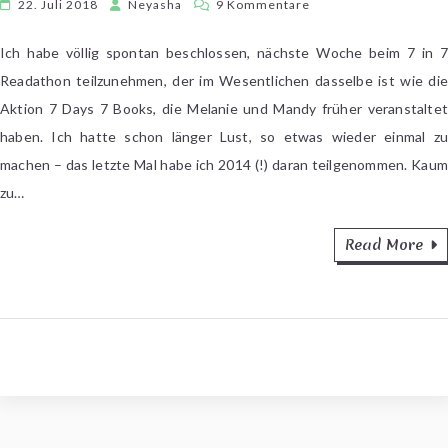
zu
22. Juli 2018
Neyasha
9 Kommentare
[Ankündigung]
7
Ich habe völlig spontan beschlossen, nächste Woche beim 7 in 7
in
Readathon teilzunehmen, der im Wesentlichen dasselbe ist wie die
7
Aktion 7 Days 7 Books, die Melanie und Mandy früher veranstaltet
Readathon
haben. Ich hatte schon länger Lust, so etwas wieder einmal zu
machen – das letzte Mal habe ich 2014 (!) daran teilgenommen. Kaum
zu…
Read More