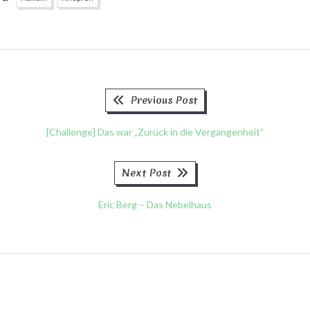
Previous
Beitragsnavigation
Previous Post
post:
[Challenge] Das war „Zurück in die Vergangenheit“
Next
Next Post
post:
Eric Berg – Das Nebelhaus