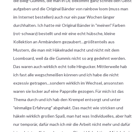
die Billig-Gummis, die man in DE bekommt ganz schnell den Geist
aufgeben und die Original Bänder von rainbow loom (muss man
im Internet bestellen) auch nur ein paar Wochen länger
durchhalten. Ich hatte mir Original Bänder in "meinen" Farben
(rot-schwarz) bestellt und mir eine echt hübsche, kleine
Kollektion an Armbändern gezaubert…größtenteils aus
Mustern, die man mit Häkelnadel macht und nicht mit dem
Loomboard, weil da die Gummis nicht so arg gedehnt werden.
Das waren auch wirklich echt tolle Hingucker. Mittlerweile hab
ich fast alle wegschmeißen können und ich habe die nicht
exzessiv getragen…sondern wirklich im Wechsel, ansonsten
waren sie locker auf eine Papprolle gezogen. Für mich ist das
Thema durch und ich hab den Krempel entsorgt und unter
"einmalige Erfahrung" abgehakt. Das macht wie stricken und
häkeln wirklich großen Spaß, man hat was Individuelles, aber halt
nur temporär, dafür mach ich mir die Arbeit nicht mehr und dafür