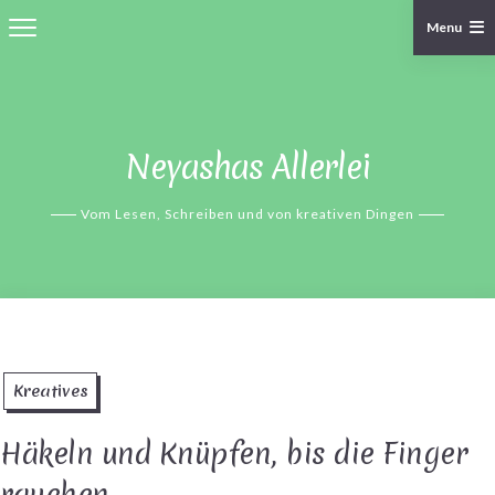
Menu
Skip
to
content
Neyashas Allerlei
Vom Lesen, Schreiben und von kreativen Dingen
Kreatives
Häkeln und Knüpfen, bis die Finger
rauchen