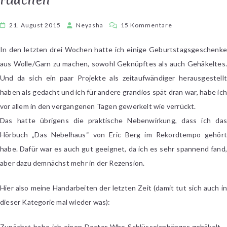
zu
21. August 2015
Neyasha
15 Kommentare
Häkeln
und
In den letzten drei Wochen hatte ich einige Geburtstagsgeschenke
Knüpfen,
aus Wolle/Garn zu machen, sowohl Geknüpftes als auch Gehäkeltes.
bis
Und da sich ein paar Projekte als zeitaufwändiger herausgestellt
die
haben als gedacht und ich für andere grandios spät dran war, habe ich
Finger
vor allem in den vergangenen Tagen gewerkelt wie verrückt.
rauchen
Das hatte übrigens die praktische Nebenwirkung, dass ich das
Hörbuch „Das Nebelhaus“ von Eric Berg im Rekordtempo gehört
habe. Dafür war es auch gut geeignet, da ich es sehr spannend fand,
aber dazu demnächst mehr in der Rezension.
Hier also meine Handarbeiten der letzten Zeit (damit tut sich auch in
dieser Kategorie mal wieder was):
Zunächst habe ich einen Doctor Who-Schlüsselanhänger gehäkelt –