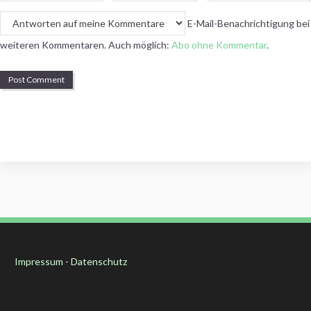
*
*
E-Mail-Benachrichtigung bei
weiteren Kommentaren. Auch möglich:
Abo ohne Kommentar
.
Impressum
-
Datenschutz