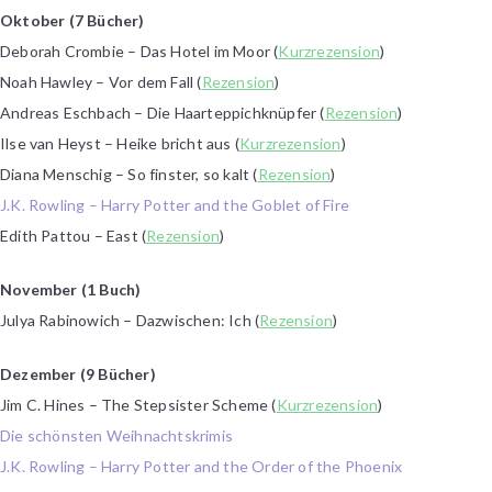
Oktober (7 Bücher)
Deborah Crombie – Das Hotel im Moor (
Kurzrezension
)
Noah Hawley – Vor dem Fall (
Rezension
)
Andreas Eschbach – Die Haarteppichknüpfer (
Rezension
)
Ilse van Heyst – Heike bricht aus (
Kurzrezension
)
Diana Menschig – So finster, so kalt (
Rezension
)
J.K. Rowling – Harry Potter and the Goblet of Fire
Edith Pattou – East (
Rezension
)
November (1 Buch)
Julya Rabinowich – Dazwischen: Ich (
Rezension
)
Dezember (9 Bücher)
Jim C. Hines – The Stepsister Scheme (
Kurzrezension
)
Die schönsten Weihnachtskrimis
J.K. Rowling – Harry Potter and the Order of the Phoenix