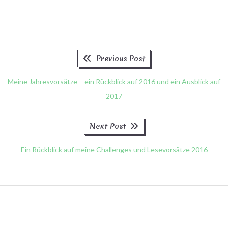
Previous
Beitragsnavigation
Previous Post
post:
Meine Jahresvorsätze – ein Rückblick auf 2016 und ein Ausblick auf
2017
Next
Next Post
post:
Ein Rückblick auf meine Challenges und Lesevorsätze 2016