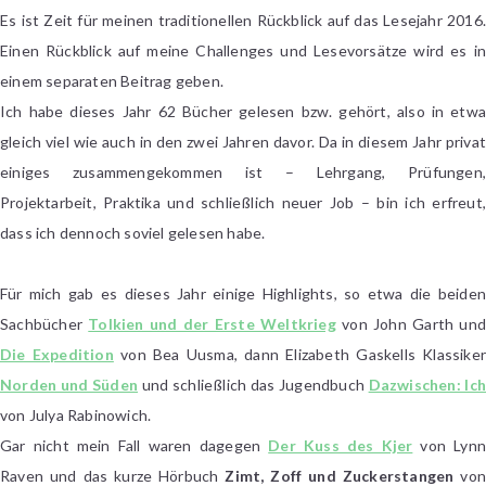
Lesejahr
Es ist Zeit für meinen traditionellen Rückblick auf das Lesejahr 2016.
2016
Einen Rückblick auf meine Challenges und Lesevorsätze wird es in
einem separaten Beitrag geben.
Ich habe dieses Jahr 62 Bücher gelesen bzw. gehört, also in etwa
gleich viel wie auch in den zwei Jahren davor. Da in diesem Jahr privat
einiges zusammengekommen ist – Lehrgang, Prüfungen,
Projektarbeit, Praktika und schließlich neuer Job – bin ich erfreut,
dass ich dennoch soviel gelesen habe.
Für mich gab es dieses Jahr einige Highlights, so etwa die beiden
Sachbücher
Tolkien und der Erste Weltkrieg
von John Garth un
Die Expedition
von Bea Uusma, dann Elizabeth Gaskells Klassiker
Norden und Süden
und schließlich das Jugendbuch
Dazwischen: Ic
von Julya Rabinowich.
Gar nicht mein Fall waren dagegen
Der Kuss des Kjer
von Lynn
Raven und das kurze Hörbuch
Zimt, Zoff und Zuckerstangen
von