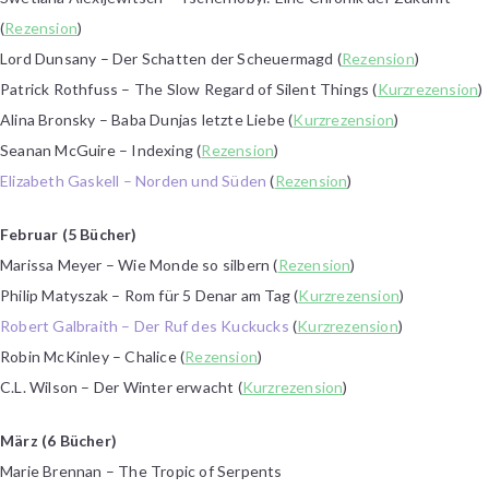
(
Rezension
)
Lord Dunsany – Der Schatten der Scheuermagd (
Rezension
)
Patrick Rothfuss – The Slow Regard of Silent Things (
Kurzrezension
)
Alina Bronsky – Baba Dunjas letzte Liebe (
Kurzrezension
)
Seanan McGuire – Indexing (
Rezension
)
Elizabeth Gaskell – Norden und Süden
(
Rezension
)
Februar (5 Bücher)
Marissa Meyer – Wie Monde so silbern (
Rezension
)
Philip Matyszak – Rom für 5 Denar am Tag (
Kurzrezension
)
Robert Galbraith – Der Ruf des Kuckucks
(
Kurzrezension
)
Robin McKinley – Chalice (
Rezension
)
C.L. Wilson – Der Winter erwacht (
Kurzrezension
)
März (6 Bücher)
Marie Brennan – The Tropic of Serpents