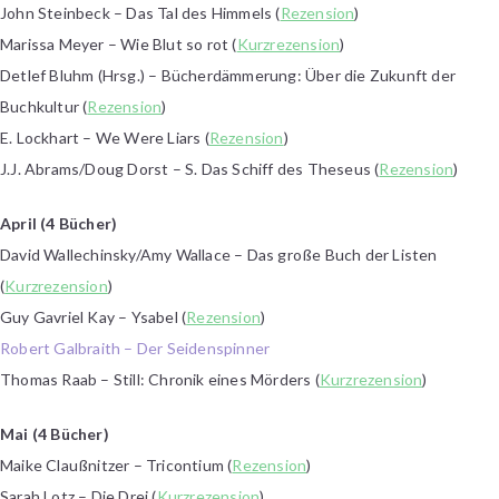
John Steinbeck – Das Tal des Himmels (
Rezension
)
Marissa Meyer – Wie Blut so rot (
Kurzrezension
)
Detlef Bluhm (Hrsg.) – Bücherdämmerung: Über die Zukunft der
Buchkultur (
Rezension
)
E. Lockhart – We Were Liars (
Rezension
)
J.J. Abrams/Doug Dorst – S. Das Schiff des Theseus (
Rezension
)
April (4 Bücher)
David Wallechinsky/Amy Wallace – Das große Buch der Listen
(
Kurzrezension
)
Guy Gavriel Kay – Ysabel (
Rezension
)
Robert Galbraith – Der Seidenspinner
Thomas Raab – Still: Chronik eines Mörders (
Kurzrezension
)
Mai (4 Bücher)
Maike Claußnitzer – Tricontium (
Rezension
)
Sarah Lotz – Die Drei (
Kurzrezension
)