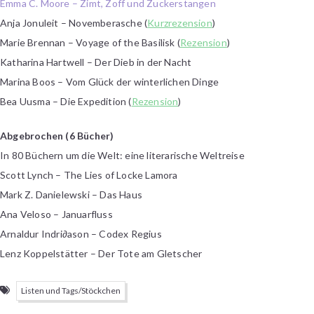
Emma C. Moore – Zimt, Zoff und Zuckerstangen
Anja Jonuleit – Novemberasche (
Kurzrezension
)
Marie Brennan – Voyage of the Basilisk (
Rezension
)
Katharina Hartwell – Der Dieb in der Nacht
Marina Boos – Vom Glück der winterlichen Dinge
Bea Uusma – Die Expedition (
Rezension
)
Abgebrochen (6 Bücher)
In 80 Büchern um die Welt: eine literarische Weltreise
Scott Lynch – The Lies of Locke Lamora
Mark Z. Danielewski – Das Haus
Ana Veloso – Januarfluss
Arnaldur Indri∂ason – Codex Regius
Lenz Koppelstätter – Der Tote am Gletscher
Listen und Tags/Stöckchen