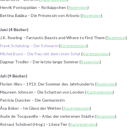
Henrik Pontoppidan – Rotkäppchen (
Rezension
)
Bettina Balàka – Die Prinzessin von Arborio (
Rezension
)
Juni (4 Bücher)
J.K. Rowling – Fantastic Beasts and Where to Find Them (
Rezension
)
Frank Schätzing – Der Schwarm
(
Kurzrezension
)
Michel Bussi – Die Frau mit dem roten Schal
(
Kurzrezension
)
Dagmar Trodler – Der letzte lange Sommer (
Rezension
)
Juli (9 Bücher)
Florien Illies – 1913: Der Sommer des Jahrhunderts (
Rezension
)
Maureen Johnson – Die Schatten von London (
Kurzrezension
)
Patricia Duncker – Die Germanistin
Åsa Böker – Im Glanz der Welten (
Kurzrezension
)
Aude de Tocqueville – Atlas der verlorenen Städte (
Rezension
)
Rotraut Schöberl (Hrsg.) – LiteraTier (
Kurzrezension
)