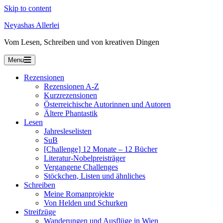
Skip to content
Neyashas Allerlei
Vom Lesen, Schreiben und von kreativen Dingen
Menu
Rezensionen
Rezensionen A-Z
Kurzrezensionen
Österreichische Autorinnen und Autoren
Ältere Phantastik
Lesen
Jahresleselisten
SuB
[Challenge] 12 Monate – 12 Bücher
Literatur-Nobelpreisträger
Vergangene Challenges
Stöckchen, Listen und ähnliches
Schreiben
Meine Romanprojekte
Von Helden und Schurken
Streifzüge
Wanderungen und Ausflüge in Wien