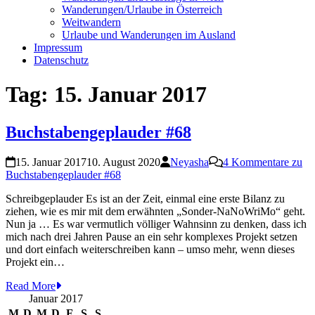
Wanderungen/Urlaube in Österreich
Weitwandern
Urlaube und Wanderungen im Ausland
Impressum
Datenschutz
Tag:
15. Januar 2017
Buchstabengeplauder #68
15. Januar 2017
10. August 2020
Neyasha
4 Kommentare
zu
Buchstabengeplauder #68
Schreibgeplauder Es ist an der Zeit, einmal eine erste Bilanz zu
ziehen, wie es mir mit dem erwähnten „Sonder-NaNoWriMo“ geht.
Nun ja … Es war vermutlich völliger Wahnsinn zu denken, dass ich
mich nach drei Jahren Pause an ein sehr komplexes Projekt setzen
und dort einfach weiterschreiben kann – umso mehr, wenn dieses
Projekt ein…
Read More
Januar 2017
M
D
M
D
F
S
S