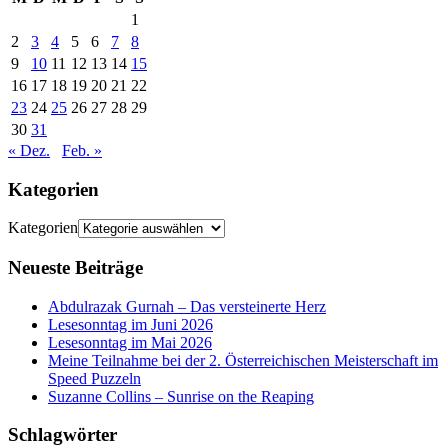
1
2
3
4
5
6
7
8
9
10
11
12
13
14
15
16
17
18
19
20
21
22
23
24
25
26
27
28
29
30
31
« Dez.
Feb. »
Kategorien
Kategorien
Neueste Beiträge
Abdulrazak Gurnah – Das versteinerte Herz
Lesesonntag im Juni 2026
Lesesonntag im Mai 2026
Meine Teilnahme bei der 2. Österreichischen Meisterschaft im
Speed Puzzeln
Suzanne Collins – Sunrise on the Reaping
Schlagwörter