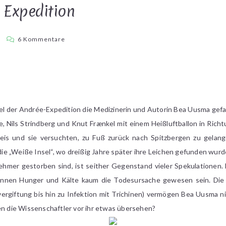
 Expedition
zu
a
6 Kommentare
Bea
Uusma
–
Die
Expedition
el der Andrée-Expedition die Medizinerin und Autorin Bea Uusma gefan
Nils Strindberg und Knut Frænkel mit einem Heißluftballon in Richt
eis und sie versuchten, zu Fuß zurück nach Spitzbergen zu gelang
e „Weiße Insel“, wo dreißig Jahre später ihre Leichen gefunden wur
ehmer gestorben sind, ist seither Gegenstand vieler Spekulationen.
önnen Hunger und Kälte kaum die Todesursache gewesen sein. Die T
ergiftung bis hin zu Infektion mit Trichinen) vermögen Bea Uusma n
en die Wissenschaftler vor ihr etwas übersehen?