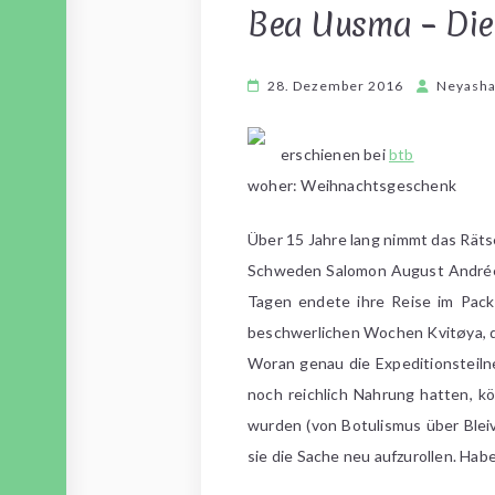
Bea Uusma – Die
28. Dezember 2016
Neyash
erschienen bei
btb
woher: Weihnachtsgeschenk
Über 15 Jahre lang nimmt das Räts
Schweden Salomon August Andrée, 
Tagen endete ihre Reise im Pack
beschwerlichen Wochen Kvitøya, di
Woran genau die Expeditionsteiln
noch reichlich Nahrung hatten, k
wurden (von Botulismus über Bleiv
sie die Sache neu aufzurollen. Hab