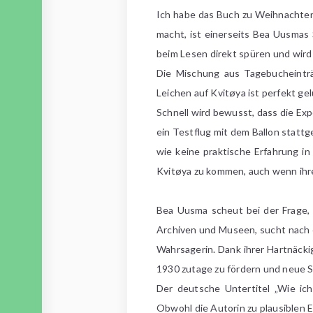
Ich habe das Buch zu Weihnachte
macht, ist einerseits Bea Uusmas 
beim Lesen direkt spüren und wird 
Die Mischung aus Tagebucheintr
Leichen auf Kvitøya ist perfekt ge
Schnell wird bewusst, dass die Exp
ein Testflug mit dem Ballon stattg
wie keine praktische Erfahrung i
Kvitøya zu kommen, auch wenn ihre
Bea Uusma scheut bei der Frage, 
Archiven und Museen, sucht nach ei
Wahrsagerin. Dank ihrer Hartnäckig
1930 zutage zu fördern und neue S
Der deutsche Untertitel „Wie ich 
Obwohl die Autorin zu plausiblen E