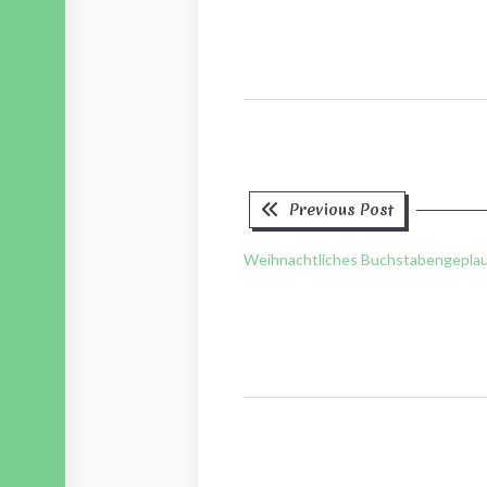
Previous
Beitragsnavigation
Previous Post
post:
Weihnachtliches Buchstabengepla