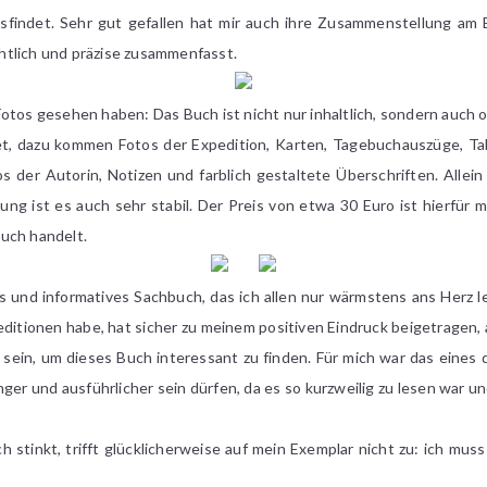
findet. Sehr gut gefallen hat mir auch ihre Zusammenstellung am En
htlich und präzise zusammenfasst.
otos gesehen haben: Das Buch ist nicht nur inhaltlich, sondern auch 
ltet, dazu kommen Fotos der Expedition, Karten, Tagebuchauszüge, T
s der Autorin, Notizen und farblich gestaltete Überschriften. Allei
g ist es auch sehr stabil. Der Preis von etwa 30 Euro ist hierfür 
uch handelt.
ges und informatives Sachbuch, das ich allen nur wärmstens ans Herz 
peditionen habe, hat sicher zu meinem positiven Eindruck beigetragen
 sein, um dieses Buch interessant zu finden. Für mich war das eines
änger und ausführlicher sein dürfen, da es so kurzweilig zu lesen wa
ch stinkt, trifft glücklicherweise auf mein Exemplar nicht zu: ich mus