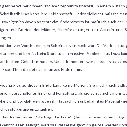
n geschenkt bekommen und am Stephanitag nahezu in einem Rutsch g
Schreibstil: Man kann ihre Leidenschaft – oder vielleicht müsste m
unweigerlich davon angesteckt. Andererseits ist natürlich auch der I
ägen und Briefen der Männer, Nachforschungen der Autorin und S
lungen.
edition von Vornherein zum Scheitern verurteilt war: Die Vorbereitun
efunden und bereits beim Start traten massive Probleme auf. Dazu kam
n arktischen Gebieten hatten. Umso bemerkenswerter ist es, dass es
 Expedition dort ein so trauriges Ende nahm.
weshalb es zu diesem Ende kam, keine Mühen: Sie macht sich selbst
nem verschollenen Brief und konsultiert, als sie sonst nicht mehr we
keit und Sorgfalt gelingt es ihr, tatsächlich unbekanntes Material w
chlussfolgerungen zu ziehen.
das Rätsel einer Polartragödie löste“ (der im schwedischen Origina
rkenntnissen gelangt, wird das Rätsel nie gänzlich gelöst werden könn