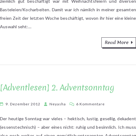
ziemlich gut beschäftigt war mit Weihnachtsfeiern und diversen
Basteleien/Kocharbeiten. Damit war ich nämlich in meiner gesamten
freien Zeit der letzten Woche beschäftigt, wovon ihr hier eine kleine
Auswahl seht:…
Read More
[Adventlesen] 2. Adventsonntag
zu
9. Dezember 2012
Neyasha
6 Kommentare
[Adventlesen]
2.
Der heutige Sonntag war vieles – hektisch, lustig, gesellig, dekadent
Adventsonntag
(essenstechnisch) – aber eines nicht: ruhig und besinnlich. Ich muss
also noch weiter auf einen gemütlich-entspannten Adventsonntag