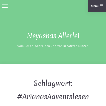
Menu
Skip
to
content
Neyashas Allerlei
Vom Lesen, Schreiben und von kreativen Dingen
Schlagwort:
#ArianasAdventslesen