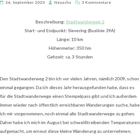
zu
26. September 2020
Neyasha
3 Kommentare
[Wiener
Streifzüge]
Beschreibung:
Stadtwanderweg 2
Von
Start- und Endpunkt: Sievering (Buslinie 39A)
Sievering
zum
Länge: 10 km
Hermannskoge
Höhenmeter: 350 hm
Gehzeit: ca. 3 Stunden
Den Stadtwanderweg 2 bin ich vor vielen Jahren, nämlich 2009, schon
einmal gegangen. Da ich dieses Jahr herausgefunden habe, dass es
für die Stadtwanderwege einen Stempelpass gibt und ich außerdem
immer wieder nach öffentlich erreichbaren Wanderungen suche, habe
ich mir vorgenommen, noch einmal alle Stadtwanderwege zu gehen.
Daher habe ich mich im August bei schweißtreibenden Temperaturen
aufgemacht, um erneut diese kleine Wanderung zu unternehmen.