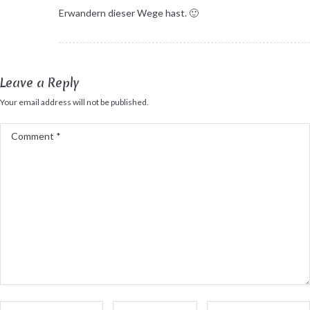
Erwandern dieser Wege hast. 🙂
Leave a Reply
Your email address will not be published.
Comment
*
Name
Email
Website