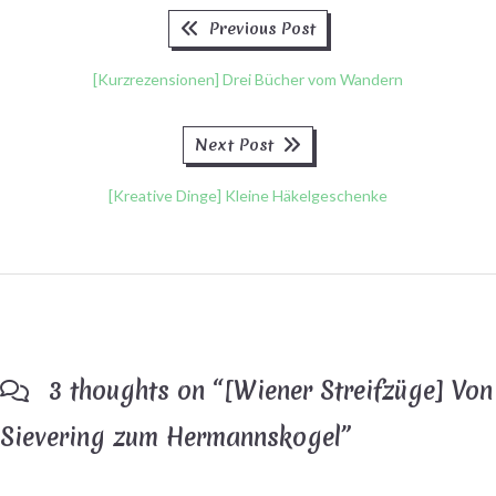
Previous
Beitragsnavigation
Previous Post
post:
[Kurzrezensionen] Drei Bücher vom Wandern
Next
Next Post
post:
[Kreative Dinge] Kleine Häkelgeschenke
3 thoughts on “
[Wiener Streifzüge] Von
Sievering zum Hermannskogel
”