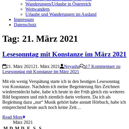
Wanderungen/Urlaube in Österreich
Weitwandern
Urlaube und Wanderungen im Ausland
Impressum
Datenschutz
Tag:
21. März 2021
Lesesonntag mit Konstanze im März 2021
21. März 2021
21. März 2021
Neyasha
17 Kommentare
zu
Lesesonntag mit Konstanze im März 2021
Mit ein wenig Verspätung starte ich in den heutigen Lesesonntag
von Konstanze. Nachdem ich meine Begeisterung fürs Zeichnen
wiederentdeckt habe, habe ich heute in der Früh gleich ein weiteres
Bild begonnen und mich ziemlich darin verloren. Da ich als
Begleitung dazu „nur“ Musik gehört habe anstatt Hörbuch, habe ich
entsprechend heute auch noch keine Zeit…
Read More
März 2021
M
D
M
D
F
S
S