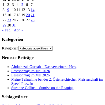
1
2
3
4
5
6
7
8
9
10
11
12
13
14
15
16
17
18
19
20
21
22
23
24
25
26
27
28
29
30
31
« Feb.
Apr. »
Kategorien
Kategorien
Neueste Beiträge
Abdulrazak Gurnah – Das versteinerte Herz
Lesesonntag im Juni 2026
Lesesonntag im Mai 2026
Meine Teilnahme bei der 2. Österreichischen Meisterschaft im
Speed Puzzeln
Suzanne Collins – Sunrise on the Reaping
Schlagwörter