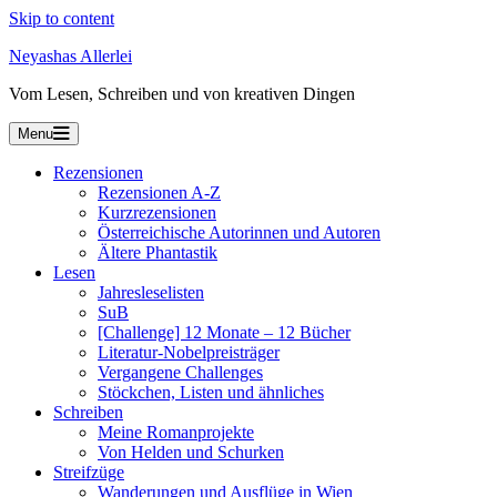
Skip to content
Neyashas Allerlei
Vom Lesen, Schreiben und von kreativen Dingen
Menu
Rezensionen
Rezensionen A-Z
Kurzrezensionen
Österreichische Autorinnen und Autoren
Ältere Phantastik
Lesen
Jahresleselisten
SuB
[Challenge] 12 Monate – 12 Bücher
Literatur-Nobelpreisträger
Vergangene Challenges
Stöckchen, Listen und ähnliches
Schreiben
Meine Romanprojekte
Von Helden und Schurken
Streifzüge
Wanderungen und Ausflüge in Wien