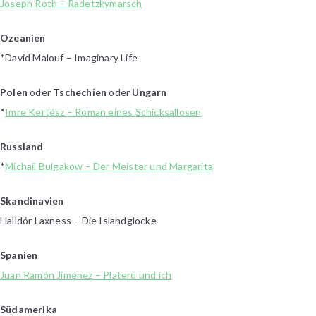
Joseph Roth – Radetzkymarsch
Ozeanien
*David Malouf – Imaginary Life
Polen
oder
Tschechien
oder
Ungarn
*
Imre Kertész – Roman eines Schicksallosen
Russland
*
Michail Bulgakow – Der Meister und Margarita
Skandinavien
Halldór Laxness – Die Islandglocke
Spanien
Juan Ramón Jiménez – Platero und ich
Südamerika