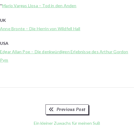
*
Mario Vargas Llosa – Tod in den Anden
UK
Anne Bronte – Die Herrin von Wildfell Hall
USA
Edgar Allan Poe – Die denkwürdigen Erlebnisse des Arthur Gordon
Pym
Previous
Beitragsnavigation
Previous Post
post:
Ein kleiner Zuwachs für meinen SuB