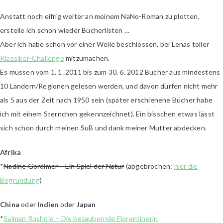
Challenge
Anstatt noch eifrig weiter an meinem NaNo-Roman zu plotten,
–
erstelle ich schon wieder Bücherlisten …
Leseliste
Aber ich habe schon vor einer Weile beschlossen, bei Lenas toller
Klassiker-Challenge
mitzumachen.
Es müssen vom 1. 1. 2011 bis zum 30. 6. 2012 Bücher aus mindestens
10 Ländern/Regionen gelesen werden, und davon dürfen nicht mehr
als 5 aus der Zeit nach 1950 sein (später erschienene Bücher habe
ich mit einem Sternchen gekennzeichnet). Ein bisschen etwas lässt
sich schon durch meinen SuB und dank meiner Mutter abdecken.
Afrika
*
Nadine Gordimer – Ein Spiel der Natur
(abgebrochen:
hier die
Begründung
)
China
oder
Indien
oder
Japan
*
Salman Rushdie – Die bezaubernde Florentinerin