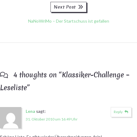
Next
Next Post
post:
NaNoWriMo – Der Startschuss ist gefallen
4 thoughts on “
Klassiker-Challenge –
Leseliste
”
Lena
sagt:
Reply
31. Oktober 2010 um 16:49 Uhr
Schöne Liste. Es gibt wieder Überschneidungen, fein!