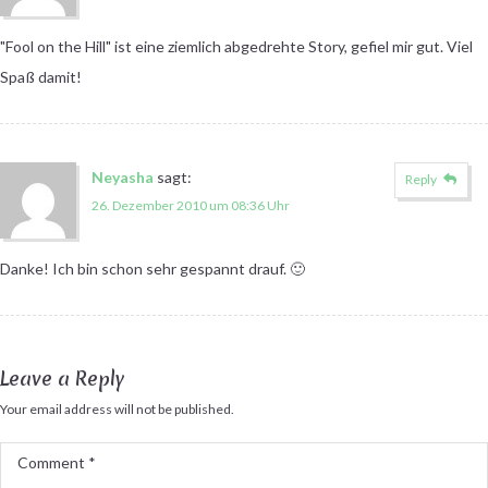
"Fool on the Hill" ist eine ziemlich abgedrehte Story, gefiel mir gut. Viel
Spaß damit!
Neyasha
sagt:
Reply
26. Dezember 2010 um 08:36 Uhr
Danke! Ich bin schon sehr gespannt drauf. 🙂
Leave a Reply
Your email address will not be published.
Comment
*