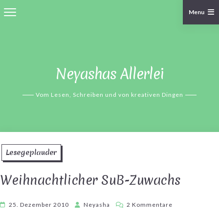
Menu
Skip
to
content
Neyashas Allerlei
Vom Lesen, Schreiben und von kreativen Dingen
Lesegeplauder
Weihnachtlicher SuB-Zuwachs
zu
25. Dezember 2010
Neyasha
2 Kommentare
Weihnachtlich