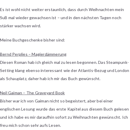
SuB-
Es ist wohl nicht weiter erstaunlich, dass durch Weihnachten mein
Zuwachs
SuB mal wieder gewachsen ist – und in den nächsten Tagen noch
stärker wachsen wird.
Meine Buchgeschenke bisher sind:
Bernd Perplies – Magierdämmerung
Diesen Roman hab ich gleich mal zu lesen begonnen. Das Steampunk-
Setting klang ebenso interessant wie der Atlantis-Bezug und London
als Schauplatz, daher hab ich mir das Buch gewünscht.
Neil Gaiman – The Graveyard Book
Bisher war ich von Gaiman nicht so begeistert, aber bei einer
englischen Lesung wurde das erste Kapitel aus diesem Buch gelesen
und ich habe es mir daraufhin sofort zu Weihnachten gewünscht. Ich
freu mich schon sehr aufs Lesen.