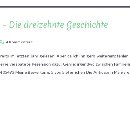
d – Die dreizehnte Geschichte
zu
4 Kommentare
Diane
Setterfield
eits im letzten Jahr gelesen. Aber da ich ihn gern weiterempfehl
–
un eine verspätete Rezension dazu: Genre: irgendwo zwischen Familien
Die
405493 Meine Bewertung: 5 von 5 Sternchen Die Antiquarin Margaret
dreizehnte
Geschichte