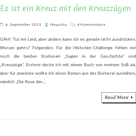
Es ist ein Kreuz mit den Kreuzzügen
zu
6. September 2011
Neyasha
4 Kommentare
Es
ist
GAH! Tut mir Leid, aber anders kann ich es gerade nicht ausdrücken.
ein
Worum gehts? Folgendes: Für die Historien-Challenge fehlen mir
Kreuz
noch die beiden Stationen „Sagen in der Geschichte“ und
mit
„Kreuzzüge“. Erstere decke ich mit einem Buch von meinem SuB ab,
den
aber für zweitere wollte ich einen Roman aus der Bücherei ausleihen,
Kreuzzügen
nämlich „Die Rose der…
Read More