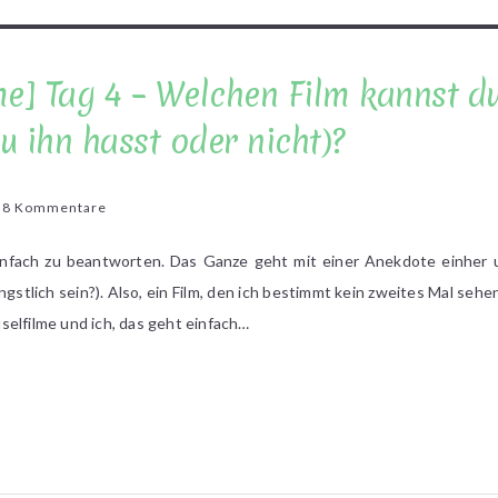
lme] Tag 4 – Welchen Film kannst d
u ihn hasst oder nicht)?
zu
8 Kommentare
[31
Tage
infach zu beantworten. Das Ganze geht mit einer Anekdote einher 
–
gstlich sein?). Also, ein Film, den ich bestimmt kein zweites Mal sehe
31
selfilme und ich, das geht einfach…
Filme]
Tag
4
–
Welchen
Film
kannst