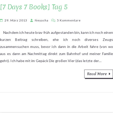
[7 Days 7 Books] Tag 5
zu
29. März 2013
Neyasha
5 Kommentare
[7
Days
Nachdem ich heute brav früh aufgestanden bin, kann ich noch einen
7
kurzen Beitrag schreiben, ehe ich noch diverses Zeugs
Books]
zusammensuchen muss, bevor ich dann in die Arbeit fahre (von wo
Tag
aus es dann am Nachmittag direkt zum Bahnhof und meiner Familie
5
geht). Ich habe mit im Gepäck Die großen Vier (das letzte der…
Read More