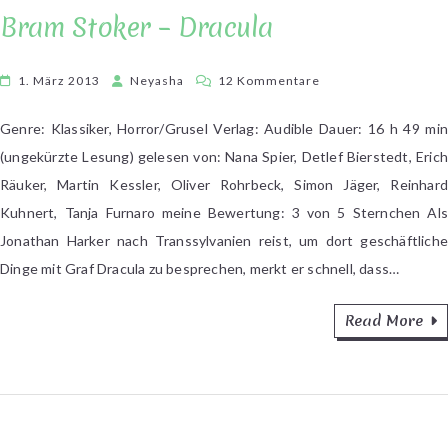
Bram Stoker – Dracula
zu
1. März 2013
Neyasha
12 Kommentare
Bram
Stoker
Genre: Klassiker, Horror/Grusel Verlag: Audible Dauer: 16 h 49 min
–
(ungekürzte Lesung) gelesen von: Nana Spier, Detlef Bierstedt, Erich
Dracula
Räuker, Martin Kessler, Oliver Rohrbeck, Simon Jäger, Reinhard
Kuhnert, Tanja Furnaro meine Bewertung: 3 von 5 Sternchen Als
Jonathan Harker nach Transsylvanien reist, um dort geschäftliche
Dinge mit Graf Dracula zu besprechen, merkt er schnell, dass…
Read More