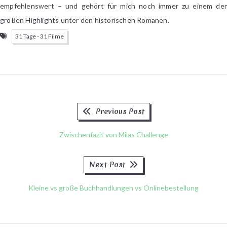
empfehlenswert – und gehört für mich noch immer zu einem der
großen Highlights unter den historischen Romanen.
31 Tage - 31 Filme
Previous
Beitragsnavigation
Previous Post
post:
Zwischenfazit von Milas Challenge
Next
Next Post
post:
Kleine vs große Buchhandlungen vs Onlinebestellung