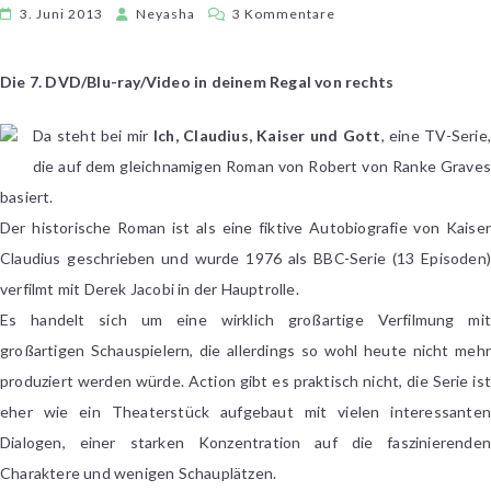
zu
3. Juni 2013
Neyasha
3 Kommentare
[31
Tage
Die 7. DVD/Blu-ray/Video in deinem Regal von rechts
–
31
Da steht bei mir
Ich, Claudius, Kaiser und Gott
, eine TV-Serie
Filme]
die auf dem gleichnamigen Roman von Robert von Ranke Graves
Tag
12
basiert.
Der historische Roman ist als eine fiktive Autobiografie von Kaiser
Claudius geschrieben und wurde 1976 als BBC-Serie (13 Episoden)
verfilmt mit Derek Jacobi in der Hauptrolle.
Es handelt sich um eine wirklich großartige Verfilmung mit
großartigen Schauspielern, die allerdings so wohl heute nicht mehr
produziert werden würde. Action gibt es praktisch nicht, die Serie ist
eher wie ein Theaterstück aufgebaut mit vielen interessanten
Dialogen, einer starken Konzentration auf die faszinierenden
Charaktere und wenigen Schauplätzen.