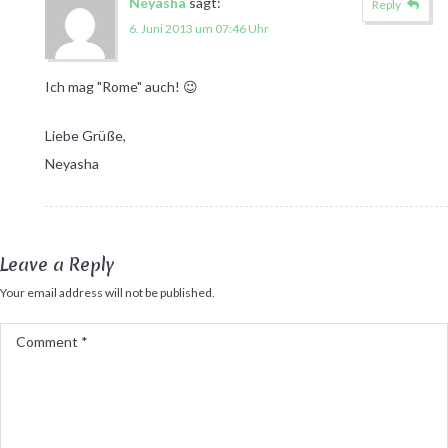
Neyasha
sagt:
Reply
6. Juni 2013 um 07:46 Uhr
Ich mag "Rome" auch! 😉
Liebe Grüße,
Neyasha
Leave a Reply
Your email address will not be published.
Comment
*