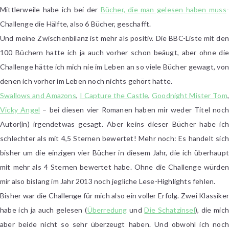
von
Mittlerweile habe ich bei der
Bücher, die man gelesen haben muss
-
Milas
Challenge die Hälfte, also 6 Bücher, geschafft.
Challenge
Und meine Zwischenbilanz ist mehr als positiv. Die BBC-Liste mit den
100 Büchern hatte ich ja auch vorher schon beäugt, aber ohne die
Challenge hätte ich mich nie im Leben an so viele Bücher gewagt, von
denen ich vorher im Leben noch nichts gehört hatte.
Swallows and Amazons
,
I Capture the Castle
,
Goodnight Mister Tom
,
Vicky Angel
– bei diesen vier Romanen haben mir weder Titel noc
Autor(in) irgendetwas gesagt. Aber keins dieser Bücher habe ich
schlechter als mit 4,5 Sternen bewertet! Mehr noch: Es handelt sich
bisher um die einzigen vier Bücher in diesem Jahr, die ich überhaupt
mit mehr als 4 Sternen bewertet habe. Ohne die Challenge würden
mir also bislang im Jahr 2013 noch jegliche Lese-Highlights fehlen.
Bisher war die Challenge für mich also ein voller Erfolg. Zwei Klassiker
habe ich ja auch gelesen (
Überredung
und
Die Schatzinsel
), die mic
aber beide nicht so sehr überzeugt haben. Und obwohl ich noch