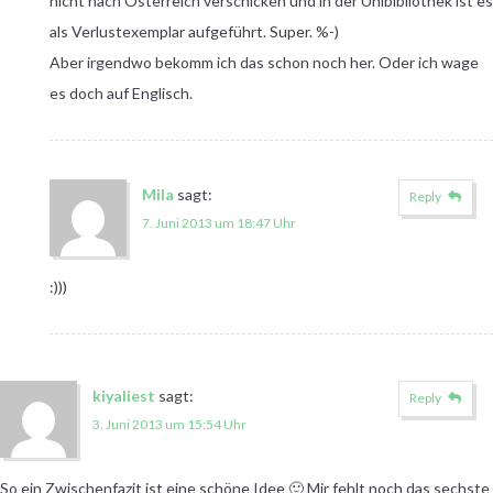
nicht nach Österreich verschicken und in der Unibibliothek ist es
als Verlustexemplar aufgeführt. Super. %-)
Aber irgendwo bekomm ich das schon noch her. Oder ich wage
es doch auf Englisch.
Mila
sagt:
Reply
7. Juni 2013 um 18:47 Uhr
:)))
kiyaliest
sagt:
Reply
3. Juni 2013 um 15:54 Uhr
So ein Zwischenfazit ist eine schöne Idee 🙂 Mir fehlt noch das sechste