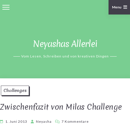
Menu
Skip
to
content
Neyashas Allerlei
Vom Lesen, Schreiben und von kreativen Dingen
Challenges
Zwischenfazit von Milas Challenge
zu
1. Juni 2013
Neyasha
7 Kommentare
Zwischenfazit