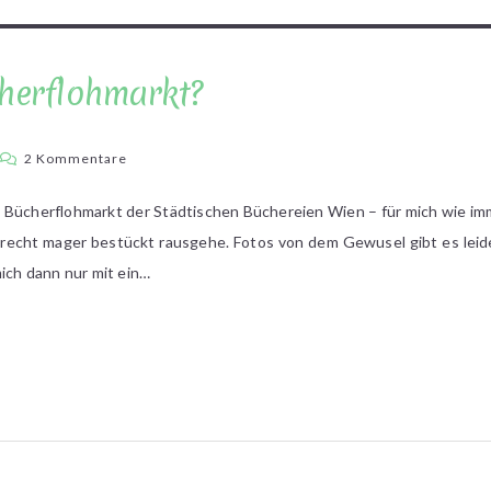
cherflohmarkt?
zu
2 Kommentare
Schlachtfeld
Bücherflohmarkt?
e Bücherflohmarkt der Städtischen Büchereien Wien – für mich wie imm
 recht mager bestückt rausgehe. Fotos von dem Gewusel gibt es leide
mich dann nur mit ein…