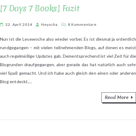
[7 Days 7 Books] Fazit
zu
22. April 2014
Neyasha
8 Kommentare
[7
Days
Nun ist die Lesewoche also wieder vorbei. Es ist diesmal ja ordentlich
7
rundgegangen – mit vielen teilnehmenden Blogs, auf denen es meist
Books]
auch regelmäßige Updates gab. Dementsprechend ist viel Zeit für die
Fazit
Blogrunden draufgegangen, aber gerade das hat natürlich auch sehr
viel Spaß gemacht. Und ich habe auch gleich den einen oder anderen
Blog entdeckt,…
Read More