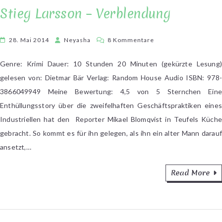
Stieg Larsson – Verblendung
zu
28. Mai 2014
Neyasha
8 Kommentare
Stieg
Larsson
Genre: Krimi Dauer: 10 Stunden 20 Minuten (gekürzte Lesung)
–
gelesen von: Dietmar Bär Verlag: Random House Audio ISBN: 978-
Verblendung
3866049949 Meine Bewertung: 4,5 von 5 Sternchen Eine
Enthüllungsstory über die zweifelhaften Geschäftspraktiken eines
Industriellen hat den Reporter Mikael Blomqvist in Teufels Küche
gebracht. So kommt es für ihn gelegen, als ihn ein alter Mann darauf
ansetzt,…
Read More