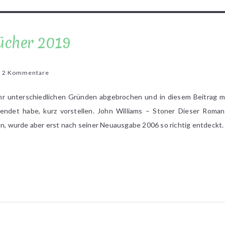
ücher 2019
zu
2 Kommentare
Abgebrochene
Bücher
hr unterschiedlichen Gründen abgebrochen und in diesem Beitrag m
2019
eendet habe, kurz vorstellen. John Williams – Stoner Dieser Roma
nen, wurde aber erst nach seiner Neuausgabe 2006 so richtig entdeckt