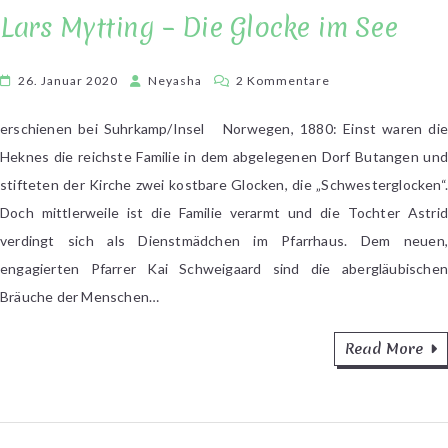
Lars Mytting – Die Glocke im See
zu
26. Januar 2020
Neyasha
2 Kommentare
Lars
Mytting
erschienen bei Suhrkamp/Insel Norwegen, 1880: Einst waren die
–
Heknes die reichste Familie in dem abgelegenen Dorf Butangen und
Die
stifteten der Kirche zwei kostbare Glocken, die „Schwesterglocken“.
Glocke
Doch mittlerweile ist die Familie verarmt und die Tochter Astrid
im
verdingt sich als Dienstmädchen im Pfarrhaus. Dem neuen,
See
engagierten Pfarrer Kai Schweigaard sind die abergläubischen
Bräuche der Menschen…
Read More