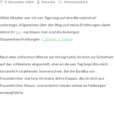
zu
9. Dezember 2020
Neyasha
4 Kommentare
Bernsteintrail,
3.
Mitte Oktober war ich vier Tage lang auf dem Bernsteintrail
Etappe:
unterwegs. Allgemeines über den Weg und meine Erfahrungen damit
Von
Frauenkirchen
könnt ihr
hier
nachlesen; hier sind die bisherigen
nach
Etappenbeschreibungen:
1. Etappe
,
2. Etappe
Illmitz
Nach dem schlechten Wetter am Vortag hatte ich mich zur Sicherheit
auf das schlimmste eingestellt, aber an diesem Tag begrüßte mich
tatsächlich strahlender Sonnenschein. Bei der Basilika von
Frauenkirchen startete ich meine dritte Etappe, die ich mich aus
Frauenkirchen hinaus- und zunächst wieder einmal an Feldwegen
entlangführte.