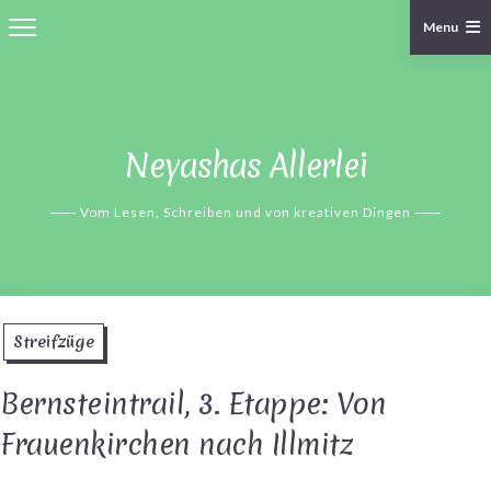
Menu
Skip
to
content
Neyashas Allerlei
Vom Lesen, Schreiben und von kreativen Dingen
Streifzüge
Bernsteintrail, 3. Etappe: Von
Frauenkirchen nach Illmitz