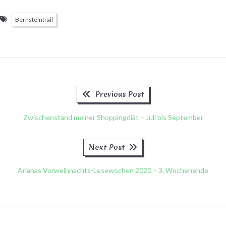
Bernsteintrail
Previous
Beitragsnavigation
Previous Post
post:
Zwischenstand meiner Shoppingdiät – Juli bis September
Next
Next Post
post:
Arianas Vorweihnachts-Lesewochen 2020 – 3. Wochenende