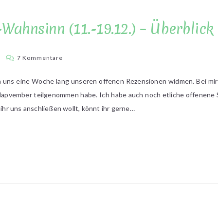
Wahnsinn (11.-19.12.) – Überblick
zu
a
7 Kommentare
Eine
Woche
ch uns eine Woche lang unseren offenen Rezensionen widmen. Bei mir
Rezi-
Mapvember teilgenommen habe. Ich habe auch noch etliche offenene S
Wahnsinn
 ihr uns anschließen wollt, könnt ihr gerne…
(11.-19.12.)
–
Überblick