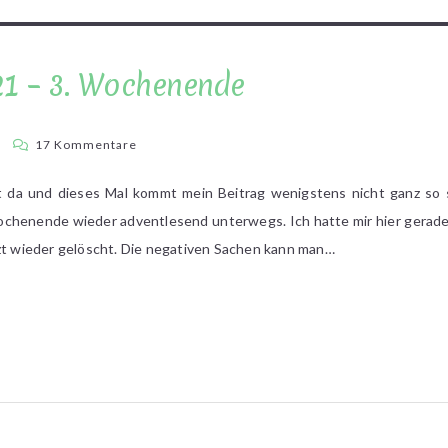
21 – 3. Wochenende
zu
a
17 Kommentare
Adventslesen
2021
 da und dieses Mal kommt mein Beitrag wenigstens nicht ganz so 
–
chenende wieder adventlesend unterwegs. Ich hatte mir hier gerade 
3.
tzt wieder gelöscht. Die negativen Sachen kann man…
Wochenende