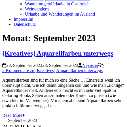
Wanderungen/Urlaube in Österreich
Weitwandern
Urlaube und Wanderungen im Ausland
Impressum
Datenschutz
Monat:
September 2023
[Kreatives] Aquarellfarben unterwegs
23. September 2023
23. September 2023
Neyasha
2 Kommentare
zu [Kreatives] Aquarellfarben unterwegs
Aquarellfarben sind für mich so eine Sache … Einerseits weiß ich
überhaupt nicht, wie ich damit umgehen soll und wie man „richtige“
Aquarellbilder malt. Andererseits macht es mir sehr viel Spaß in
Coloring Books Seiten auszumalen oder Karten zu pinseln (wie
etwa hier im Mapvember). Vor allem aber sind Aquarellfarben sehr
praktisch für unterwegs, da…
Read More
September 2023
M
D
M
D
F
S
S