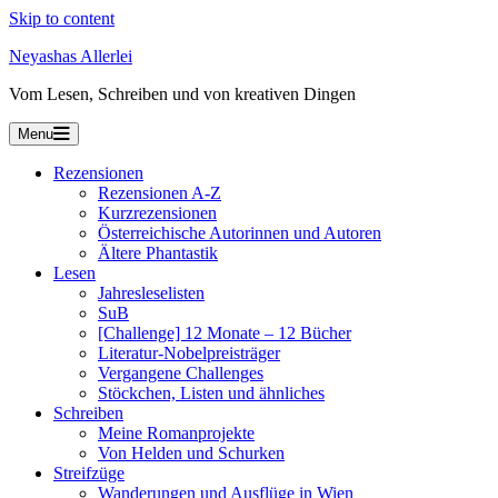
Skip to content
Neyashas Allerlei
Vom Lesen, Schreiben und von kreativen Dingen
Menu
Rezensionen
Rezensionen A-Z
Kurzrezensionen
Österreichische Autorinnen und Autoren
Ältere Phantastik
Lesen
Jahresleselisten
SuB
[Challenge] 12 Monate – 12 Bücher
Literatur-Nobelpreisträger
Vergangene Challenges
Stöckchen, Listen und ähnliches
Schreiben
Meine Romanprojekte
Von Helden und Schurken
Streifzüge
Wanderungen und Ausflüge in Wien