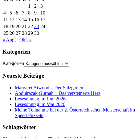
1
2
3
4
5
6
7
8
9
10
11
12
13
14
15
16
17
18
19
20
21
22
23
24
25
26
27
28
29
30
« Aug.
Okt. »
Kategorien
Kategorien
Neueste Beiträge
Margaret Atwood – Der Salzgarten
Abdulrazak Gurnah – Das versteinerte Herz
Lesesonntag im Juni 2026
Lesesonntag im Mai 2026
Meine Teilnahme bei der 2. Österreichischen Meisterschaft im
Speed Puzzeln
Schlagwörter