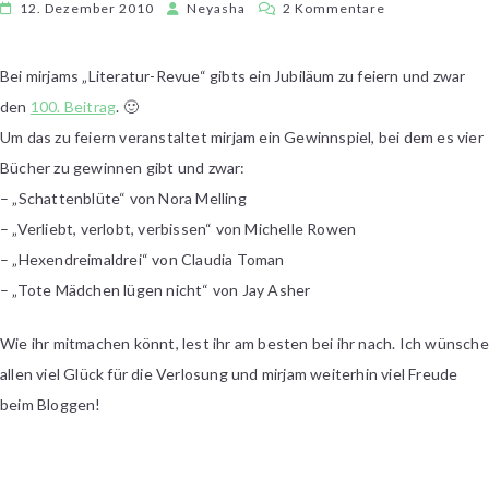
zu
12. Dezember 2010
Neyasha
2 Kommentare
Die
Literatur-
Bei mirjams „Literatur-Revue“ gibts ein Jubiläum zu feiern und zwar
Revue
den
100. Beitrag
. 🙂
feiert
den
Um das zu feiern veranstaltet mirjam ein Gewinnspiel, bei dem es vier
100.
Bücher zu gewinnen gibt und zwar:
Beitrag
– „Schattenblüte“ von Nora Melling
– „Verliebt, verlobt, verbissen“ von Michelle Rowen
– „Hexendreimaldrei“ von Claudia Toman
– „Tote Mädchen lügen nicht“ von Jay Asher
Wie ihr mitmachen könnt, lest ihr am besten bei ihr nach. Ich wünsche
allen viel Glück für die Verlosung und mirjam weiterhin viel Freude
beim Bloggen!