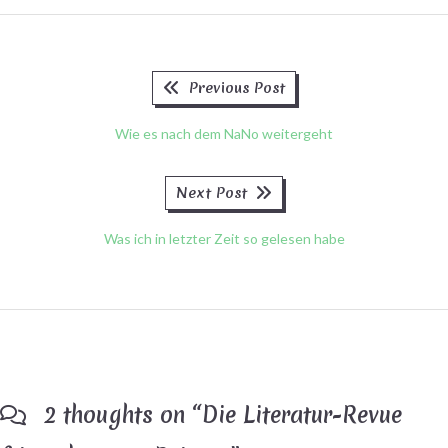
Previous
Beitragsnavigation
Previous Post
post:
Wie es nach dem NaNo weitergeht
Next
Next Post
post:
Was ich in letzter Zeit so gelesen habe
2 thoughts on “
Die Literatur-Revue