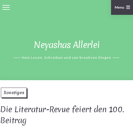
Menu
Skip
to
content
Neyashas Allerlei
Vom Lesen, Schreiben und von kreativen Dingen
Sonstiges
Die Literatur-Revue feiert den 100.
Beitrag