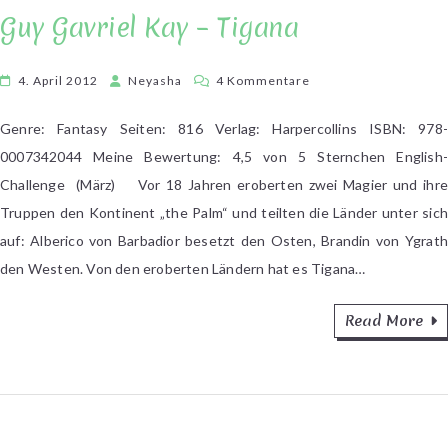
Guy Gavriel Kay – Tigana
zu
4. April 2012
Neyasha
4 Kommentare
Guy
Gavriel
Genre: Fantasy Seiten: 816 Verlag: Harpercollins ISBN: 978-
Kay
0007342044 Meine Bewertung: 4,5 von 5 Sternchen English-
–
Challenge (März) Vor 18 Jahren eroberten zwei Magier und ihre
Tigana
Truppen den Kontinent „the Palm“ und teilten die Länder unter sich
auf: Alberico von Barbadior besetzt den Osten, Brandin von Ygrath
den Westen. Von den eroberten Ländern hat es Tigana…
Read More