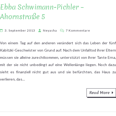
Ebba Schwimann-Pichler –
Ahornstraße 5
zu
3. September 2013
Neyasha
7 Kommentare
Ebba
Schwimann-
Von einem Tag auf den anderen verändert sich das Leben der fünf
Pichler
Kabitzki-Geschwister von Grund auf: Nach dem Unfalltod ihrer Eltern
–
müssen sie alleine zurechtkommen, unterstützt von ihrer Tante Erna,
Ahornstraße
mit der sie nicht unbedingt auf eine Wellenlänge liegen. Noch dazu
5
sieht es finanziell nicht gut aus und sie befürchten, das Haus zu
verlieren, das…
Read More