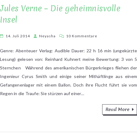
Jules Verne – Die geheimnisvolle
Insel
zu
14. Juli 2014
Neyasha
10 Kommentare
Jules
Verne
Genre: Abenteuer Verlag: Audible Dauer: 22 h 16 min (ungekürzte
–
Lesung) gelesen von: Reinhard Kuhnert meine Bewertung: 3 von 5
Die
Sternchen Während des amerikanischen Bürgerkrieges fliehen der
geheimnisvolle
Ingenieur Cyrus Smith und einige seiner Mithäftlinge aus einem
Insel
Gefangenenlager mit einem Ballon. Doch ihre Flucht führt sie vom
Regen in die Traufe: Sie stürzen auf einer…
Read More