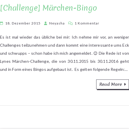
[Challenge] Märchen-Bingo
zu
18. Dezember 2015
Neyasha
1 Kommentar
[Challenge]
Märchen-
Es ist mal wieder das übliche bei mir: Ich nehme mir vor, an weniger
Bingo
Challenges teilzunehmen und dann kommt eine interessante ums Eck
und schwupps – schon habe ich mich angemeldet. 😉 Die Rede ist von
Lynes Märchen-Challenge, die von 30.11.2015 bis 30.11.2016 geht
und in Form eines Bingos aufgebaut ist. Es gelten folgende Regeln:…
Read More