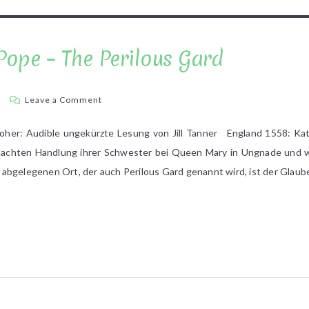
Pope – The Perilous Gard
on
a
Leave a Comment
Elizabeth
Marie
her: Audible ungekürzte Lesung von Jill Tanner England 1558: Kat
Pope
bedachten Handlung ihrer Schwester bei Queen Mary in Ungnade und w
–
abgelegenen Ort, der auch Perilous Gard genannt wird, ist der Glaub
The
Perilous
Gard