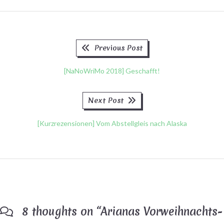
Previous
Beitragsnavigation
Previous Post
post:
[NaNoWriMo 2018] Geschafft!
Next
Next Post
post:
[Kurzrezensionen] Vom Abstellgleis nach Alaska
8 thoughts on “
Arianas Vorweihnachts-