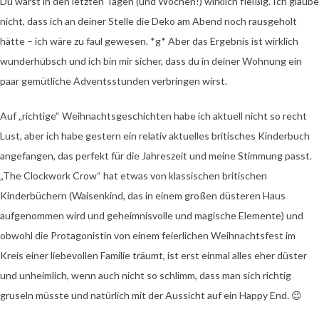
Du warst in den letzten Tagen (und Wochen!) wirklich fleißig. Ich glaube
nicht, dass ich an deiner Stelle die Deko am Abend noch rausgeholt
hätte – ich wäre zu faul gewesen. *g* Aber das Ergebnis ist wirklich
wunderhübsch und ich bin mir sicher, dass du in deiner Wohnung ein
paar gemütliche Adventsstunden verbringen wirst.
Auf „richtige“ Weihnachtsgeschichten habe ich aktuell nicht so recht
Lust, aber ich habe gestern ein relativ aktuelles britisches Kinderbuch
angefangen, das perfekt für die Jahreszeit und meine Stimmung passt.
„The Clockwork Crow“ hat etwas von klassischen britischen
Kinderbüchern (Waisenkind, das in einem großen düsteren Haus
aufgenommen wird und geheimnisvolle und magische Elemente) und
obwohl die Protagonistin von einem feierlichen Weihnachtsfest im
Kreis einer liebevollen Familie träumt, ist erst einmal alles eher düster
und unheimlich, wenn auch nicht so schlimm, dass man sich richtig
gruseln müsste und natürlich mit der Aussicht auf ein Happy End. 😉