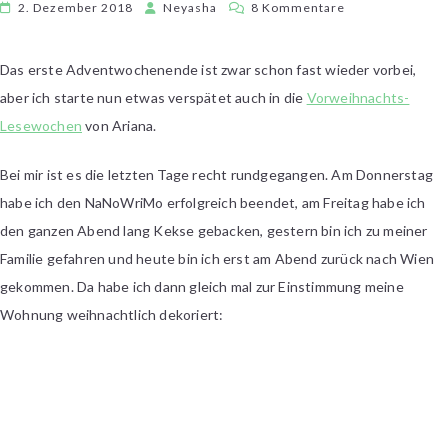
zu
2. Dezember 2018
Neyasha
8 Kommentare
Arianas
Vorweihnachts-
Das erste Adventwochenende ist zwar schon fast wieder vorbei,
Lesewochen
aber ich starte nun etwas verspätet auch in die
Vorweihnachts-
–
1.
Lesewochen
von Ariana.
Wochenende
Bei mir ist es die letzten Tage recht rundgegangen. Am Donnerstag
habe ich den NaNoWriMo erfolgreich beendet, am Freitag habe ich
den ganzen Abend lang Kekse gebacken, gestern bin ich zu meiner
Familie gefahren und heute bin ich erst am Abend zurück nach Wien
gekommen. Da habe ich dann gleich mal zur Einstimmung meine
Wohnung weihnachtlich dekoriert: