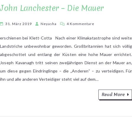
John Lanchester – Die Mauer
zu
31. März 2019
Neyasha
4 Kommentare
John
Lanchester
erschienen bei Klett-Cotta Nach einer Klimakatastrophe sind weite
–
Landstriche unbewohnbar geworden. Großbritannien hat sich völlig
Die
abgeschottet und entlang der Küsten eine hohe Mauer errichtet.
Mauer
Joseph Kavanagh tritt seinen zweijährigen Dienst an der Mauer an,
um diese gegen Eindringlinge – die „Anderen“ – zu verteidigen. Für
ihn und alle anderen Verteidiger steht viel auf dem…
Read More