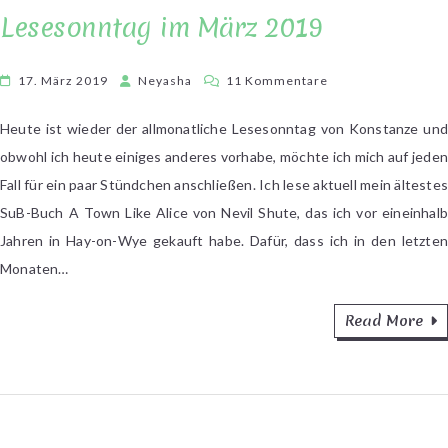
Lesesonntag im März 2019
zu
17. März 2019
Neyasha
11 Kommentare
Lesesonntag
im
Heute ist wieder der allmonatliche Lesesonntag von Konstanze und
März
obwohl ich heute einiges anderes vorhabe, möchte ich mich auf jeden
2019
Fall für ein paar Stündchen anschließen. Ich lese aktuell mein ältestes
SuB-Buch A Town Like Alice von Nevil Shute, das ich vor eineinhalb
Jahren in Hay-on-Wye gekauft habe. Dafür, dass ich in den letzten
Monaten…
Read More