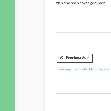
mich also noch etwas gedulden.
Previous
Beitragsnavigation
Previous Post
post:
Olavsweg – aktueller Planungsstan