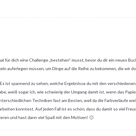
nmal für dich eine Challenge „bestehen“ musst, bevor du dir ein neues Buc
geln auferlegen müssen, um Dinge auf die Reihe zu bekommen, die wir do
us! Es ist spannend zu sehen, welche Ergebnisse du mit den verschieden
be, weiß sogar ich, wie schwierig der Umgang damit ist, wenn das Papier 
unterschiedlichen Techniken fast am Besten, weil da die Farbverläufe we
beiten konntest. Auf jeden Fall ist es schön, dass du damit so viel Freu
eren und hast dann viel Spaß mit den Motiven! 🙂