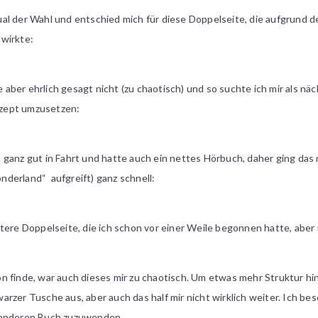
al der Wahl und entschied mich für diese Doppelseite, die aufgrund 
wirkte:
te aber ehrlich gesagt nicht (zu chaotisch) und so suchte ich mir als nä
onzept umzusetzen:
ganz gut in Fahrt und hatte auch ein nettes Hörbuch, daher ging das 
Wonderland“ aufgreift) ganz schnell:
tere Doppelseite, die ich schon vor einer Weile begonnen hatte, aber i
 finde, war auch dieses mir zu chaotisch. Um etwas mehr Struktur hin
zer Tusche aus, aber auch das half mir nicht wirklich weiter. Ich besc
 anderen Buch zuzuwenden.