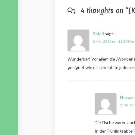
4 thoughts on “
[K
Soleil
sagt:
2. Mai 2022 um 11:30 Uhr
Wunderbar! Vor allem die „Wonderlan
geeignet wie es scheint. In jedem Fa
Neyash
2. Mai 2
Die Fische waren auch
In der Frühlingsabtei