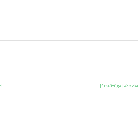
d
[Streifzüge] Von d