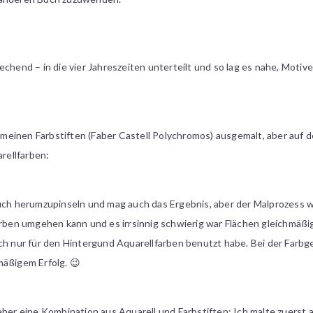
echend – in die vier Jahreszeiten unterteilt und so lag es nahe, Moti
it meinen Farbstiften (Faber Castell Polychromos) ausgemalt, aber au
arellfarben:
Buch herumzupinseln und mag auch das Ergebnis, aber der Malprozess 
arben umgehen kann und es irrsinnig schwierig war Flächen gleichmäßi
ch nur für den Hintergund Aquarellfarben benutzt habe. Bei der Farbge
mäßigem Erfolg. 😉
aher eine Kombination aus Aquarell und Farbstiften: Ich malte zuerst a