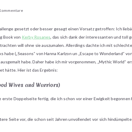
zu
 Kommentare
[Kreatives]
Kleine
hallenge gesetzt oder besser gesagt einen Vorsatz getroffen: Ich liebä
Coloring
ng Book von
Kerby Rosanes
, das sich dank der interessanten und toll 
Challege
im
trachten will ohne sie auszumalen. Allerdings dachte ich mit schlech
April
ks habe („Seasons“ von Hanna Karlzon un „Escape to Wonderland“ von
ig ausgemalt habe. Daher habe ich mir vorgenommen, „Mythic World“ er
t hätte. Hier ist das Ergebnis:
od Wives and Warriors)
ie erste Doppelseite fertig, die ich schon vor einer Ewigkeit begonnen
tere Seite vor, die schon seit Jahren unvollendet vor sich hindümpelte