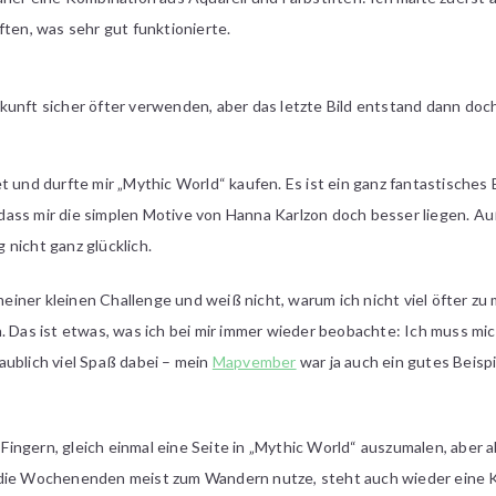
ften, was sehr gut funktionierte.
unft sicher öfter verwenden, aber das letzte Bild entstand dann doch 
t und durfte mir „Mythic World“ kaufen. Es ist ein ganz fantastisches
h, dass mir die simplen Motive von Hanna Karlzon doch besser liegen.
nicht ganz glücklich.
 meiner kleinen Challenge und weiß nicht, warum ich nicht viel öfter zu
. Das ist etwas, was ich bei mir immer wieder beobachte: Ich muss mi
aublich viel Spaß dabei – mein
Mapvember
war ja auch ein gutes Beispi
en Fingern, gleich einmal eine Seite in „Mythic World“ auszumalen, abe
 die Wochenenden meist zum Wandern nutze, steht auch wieder eine