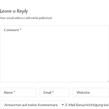
Leave a Reply
Your email address will not be published.
Comment
*
Name
Email
Website
*
*
E-Mail-Benachrichtigung bei