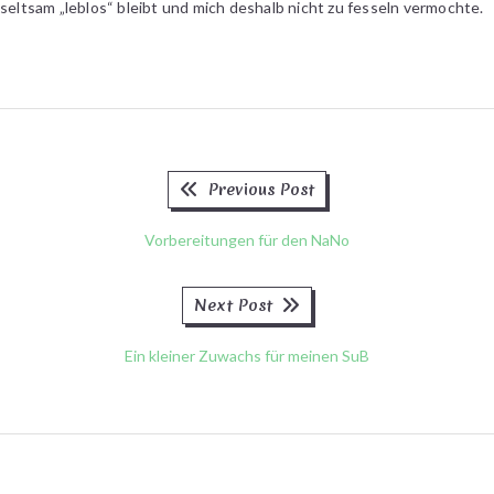
seltsam „leblos“ bleibt und mich deshalb nicht zu fesseln vermochte.
Previous
Beitragsnavigation
Previous Post
post:
Vorbereitungen für den NaNo
Next
Next Post
post:
Ein kleiner Zuwachs für meinen SuB