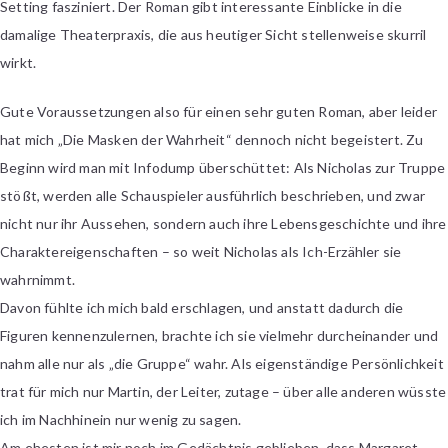
Setting fasziniert. Der Roman gibt interessante Einblicke in die
damalige Theaterpraxis, die aus heutiger Sicht stellenweise skurril
wirkt.
Gute Voraussetzungen also für einen sehr guten Roman, aber leider
hat mich „Die Masken der Wahrheit“ dennoch nicht begeistert. Zu
Beginn wird man mit Infodump überschüttet: Als Nicholas zur Truppe
stößt, werden alle Schauspieler ausführlich beschrieben, und zwar
nicht nur ihr Aussehen, sondern auch ihre Lebensgeschichte und ihre
Charaktereigenschaften – so weit Nicholas als Ich-Erzähler sie
wahrnimmt.
Davon fühlte ich mich bald erschlagen, und anstatt dadurch die
Figuren kennenzulernen, brachte ich sie vielmehr durcheinander und
nahm alle nur als „die Gruppe“ wahr. Als eigenständige Persönlichkeit
trat für mich nur Martin, der Leiter, zutage – über alle anderen wüsste
ich im Nachhinein nur wenig zu sagen.
Am ehesten ist mir noch im Gedächtnis geblieben, dass Margaret,