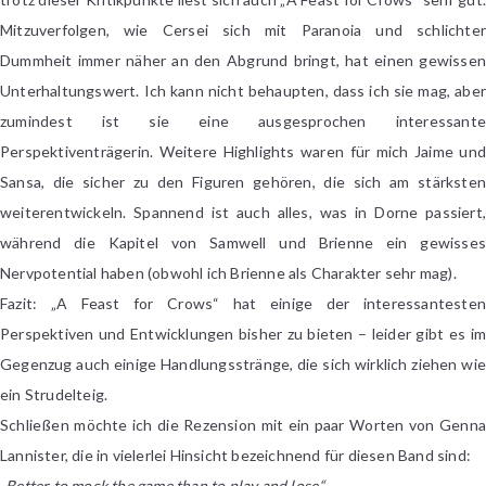
Mitzuverfolgen, wie Cersei sich mit Paranoia und schlichter
Dummheit immer näher an den Abgrund bringt, hat einen gewissen
Unterhaltungswert. Ich kann nicht behaupten, dass ich sie mag, aber
zumindest ist sie eine ausgesprochen interessante
Perspektiventrägerin. Weitere Highlights waren für mich Jaime und
Sansa, die sicher zu den Figuren gehören, die sich am stärksten
weiterentwickeln. Spannend ist auch alles, was in Dorne passiert,
während die Kapitel von Samwell und Brienne ein gewisses
Nervpotential haben (obwohl ich Brienne als Charakter sehr mag).
Fazit: „A Feast for Crows“ hat einige der interessantesten
Perspektiven und Entwicklungen bisher zu bieten – leider gibt es im
Gegenzug auch einige Handlungsstränge, die sich wirklich ziehen wie
ein Strudelteig.
Schließen möchte ich die Rezension mit ein paar Worten von Genna
Lannister, die in vielerlei Hinsicht bezeichnend für diesen Band sind:
„Better to mock the game than to play and lose.“