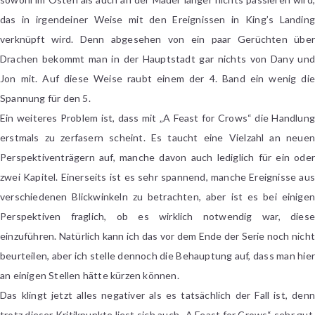
das in irgendeiner Weise mit den Ereignissen in King’s Landing
verknüpft wird. Denn abgesehen von ein paar Gerüchten über
Drachen bekommt man in der Hauptstadt gar nichts von Dany und
Jon mit. Auf diese Weise raubt einem der 4. Band ein wenig die
Spannung für den 5.
Ein weiteres Problem ist, dass mit „A Feast for Crows“ die Handlung
erstmals zu zerfasern scheint. Es taucht eine Vielzahl an neuen
Perspektiventrägern auf, manche davon auch lediglich für ein oder
zwei Kapitel. Einerseits ist es sehr spannend, manche Ereignisse aus
verschiedenen Blickwinkeln zu betrachten, aber ist es bei einigen
Perspektiven fraglich, ob es wirklich notwendig war, diese
einzuführen. Natürlich kann ich das vor dem Ende der Serie noch nicht
beurteilen, aber ich stelle dennoch die Behauptung auf, dass man hier
an einigen Stellen hätte kürzen können.
Das klingt jetzt alles negativer als es tatsächlich der Fall ist, denn
trotz dieser Kritikpunkte liest sich auch „A Feast for Crows“ sehr gut.