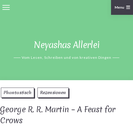
Menu
Skip
to
content
Neyashas Allerlei
Vom Lesen, Schreiben und von kreativen Dingen
Phantastisch
Rezensionen
George R. R. Martin – A Feast for
Crows