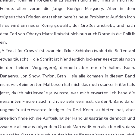
Feinde, allen voran die junge Königin Margaery. Aber in dem
trügerischen Frieden entstehen bereits neue Probleme: Auf den Iron
Isles wird ein neuer König gewählt, der Großes anstrebt, und nach
dem Tod von Oberyn Martell mischt sich nun auch Dorne in die Politik
ein.
„A Feast for Crows“ ist zwar ein dicker Schinken (wobei die Seitenzahl
etwas täuscht – die Schrift ist hier deutlich lockerer gesetzt als noch
in den beiden Vorgängern), dennoch aber nur ein halbes Buch.
Danaerys, Jon Snow, Tyrion, Bran – sie alle kommen in diesem Band
nicht vor. Beim ersten Mal Lesen hat mich das noch stärker irritiert als
jetzt, da ich mittlerweile ja wusste, was mich erwartet. Ich habe die
genannten Figuren auch nicht so sehr vermisst, da der 4. Band dafür
ungemein interessante Intrigen im Red Keep zu bieten hat, aber
ärgerlich finde ich die Aufteilung der Handlungsstränge dennoch und
zwar vor allem aus folgendem Grund: Man weiß nun also bereits, dass
sowohl im Osten als auch an der Mauer länger nichts passieren wird,