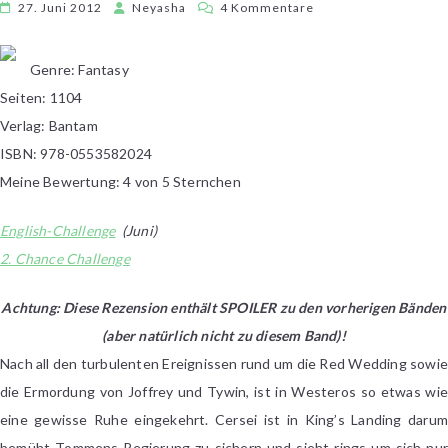
zu
27. Juni 2012
Neyasha
4 Kommentare
George
R.
Genre: Fantasy
R.
Seiten: 1104
Martin
–
Verlag: Bantam
A
ISBN: 978-0553582024
Feast
Meine Bewertung: 4 von 5 Sternchen
for
Crows
English-Challenge
(Juni)
2. Chance Challenge
Achtung: Diese Rezension enthält SPOILER zu den vorherigen Bänden
(aber natürlich nicht zu diesem Band)!
Nach all den turbulenten Ereignissen rund um die Red Wedding sowie
die Ermordung von Joffrey und Tywin, ist in Westeros so etwas wie
eine gewisse Ruhe eingekehrt. Cersei ist in King’s Landing darum
bemüht Tommens Regierung zu sichern und sieht rings um sich nur