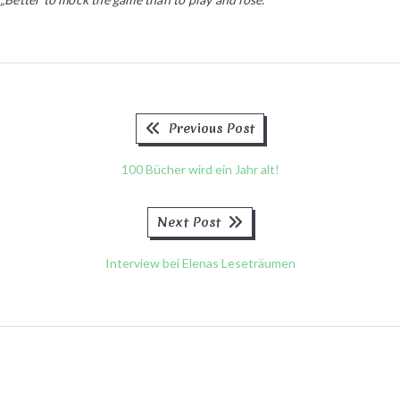
Previous
Beitragsnavigation
Previous Post
post:
100 Bücher wird ein Jahr alt!
Next
Next Post
post:
Interview bei Elenas Leseträumen