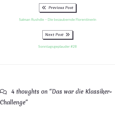
Previous
Beitragsnavigation
Previous Post
post:
Salman Rushdie – Die bezaubernde Florentinerin
Next
Next Post
post:
Sonntagsgeplauder #28
4 thoughts on “
Das war die Klassiker-
Challenge
”