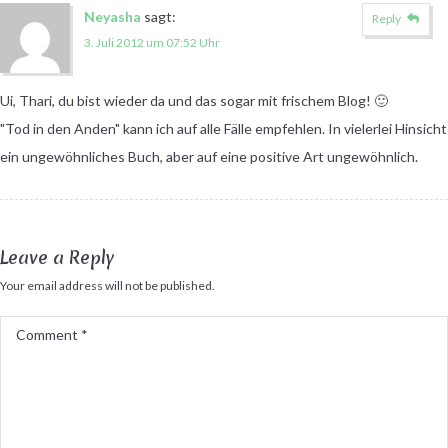
Neyasha
sagt:
Reply
3. Juli 2012 um 07:52 Uhr
Ui, Thari, du bist wieder da und das sogar mit frischem Blog! 🙂
"Tod in den Anden" kann ich auf alle Fälle empfehlen. In vielerlei Hinsicht
ein ungewöhnliches Buch, aber auf eine positive Art ungewöhnlich.
Leave a Reply
Your email address will not be published.
Comment
*