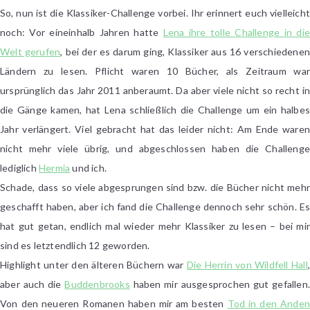
war
So, nun ist die Klassiker-Challenge vorbei. Ihr erinnert euch vielleicht
die
noch: Vor eineinhalb Jahren hatte
Lena ihre tolle Challenge in die
Klassiker-
Welt gerufen
, bei der es darum ging, Klassiker aus 16 verschiedenen
Challenge
Ländern zu lesen. Pflicht waren 10 Bücher, als Zeitraum war
ursprünglich das Jahr 2011 anberaumt. Da aber viele nicht so recht in
die Gänge kamen, hat Lena schließlich die Challenge um ein halbes
Jahr verlängert. Viel gebracht hat das leider nicht: Am Ende waren
nicht mehr viele übrig, und abgeschlossen haben die Challenge
lediglich
Hermia
und ich.
Schade, dass so viele abgesprungen sind bzw. die Bücher nicht mehr
geschafft haben, aber ich fand die Challenge dennoch sehr schön. Es
hat gut getan, endlich mal wieder mehr Klassiker zu lesen – bei mir
sind es letztendlich 12 geworden.
Highlight unter den älteren Büchern war
Die Herrin von Wildfell Hall
,
aber auch die
Buddenbrooks
haben mir ausgesprochen gut gefallen.
Von den neueren Romanen haben mir am besten
Tod in den Anden