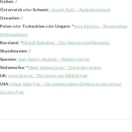
Italien:
/
Österreich
oder
Schweiz
: Joseph Roth – Radetzkymarsch
Ozeanien:
/
Polen
oder
Tschechien
oder
Ungarn:
*
Imre Kertész – Roman eines
Schicksallosen
Russland:
*
Michail Bulgakow – Der Meister und Margarita
Skandinavien:
/
Spanien:
Juan Ramón Jiménez – Platero und ich
Südamerika:
*
Mario Vargas Llosa – Tod in den Anden
UK:
Anne Bronte – Die Herrin von Wildfell Hall
USA:
Edgar Allan Poe – Die denkwürdigen Erlebnisse des Arthur
Gordon Pym