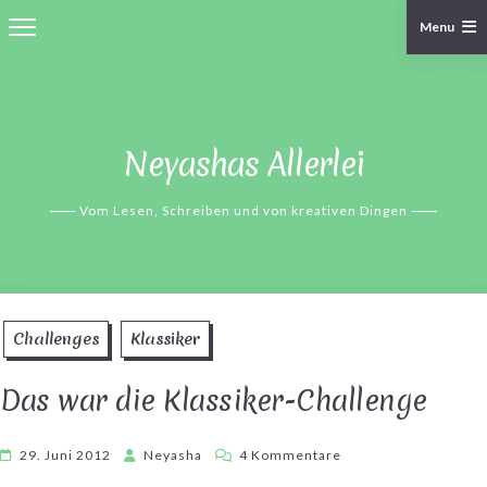
Menu
Skip
to
content
Neyashas Allerlei
Vom Lesen, Schreiben und von kreativen Dingen
Challenges
Klassiker
Das war die Klassiker-Challenge
zu
29. Juni 2012
Neyasha
4 Kommentare
Das